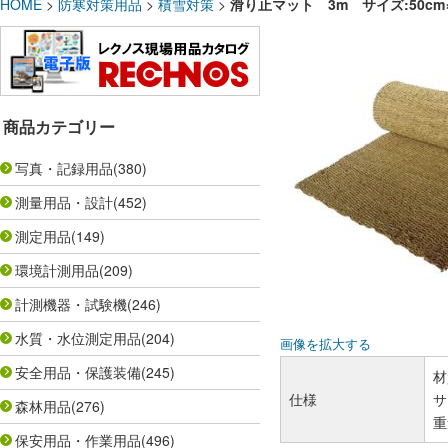
HOME
>
防寒対策用品
>
積雪対策
>
滑り止マット 3m サイズ:50cm
商品カテゴリー
写真・記録用品
(380)
測量用品・設計
(452)
測定用品
(149)
環境計測用品
(209)
計測機器・試験機
(246)
水質・水位測定用品
(204)
画像を拡大する
安全用品・保護装備
(245)
材
仕様
サ
森林用品
(276)
重
保安用品・作業用品
(496)