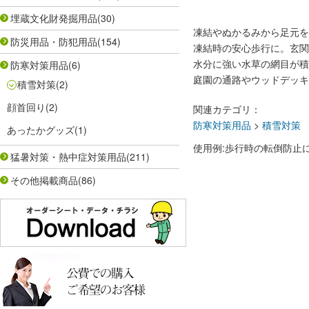
埋蔵文化財発掘用品
(30)
凍結やぬかるみから足元を
防災用品・防犯用品
(154)
凍結時の安心歩行に。玄関
水分に強い水草の網目が積
防寒対策用品
(6)
庭園の通路やウッドデッキ
積雪対策
(2)
顔首回り
(2)
関連カテゴリ：
防寒対策用品
>
積雪対策
あったかグッズ
(1)
使用例:歩行時の転倒防止
猛暑対策・熱中症対策用品
(211)
その他掲載商品
(86)