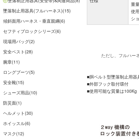
墜落制止用器具(安全帯)&関連商品
(8)
仕様
重量
墜落制止用器具(フルハーネス)
(15)
使用
シ
傾斜面用ハーネス・垂直親綱
(6)
セフティブロックシリーズ
(6)
現場用バッグ
(2)
安全ベスト
(28)
ただし、フルハーネ
腕章
(11)
ロングブーツ
(5)
■胴ベルト型墜落制止用器
安全靴
(15)
■外部フック取付環付
■使用可能な質量は100Kg
シューズ用品
(10)
防災面
(1)
ヘルメット
(30)
ホイッスル
(6)
マスク
(12)