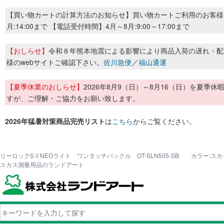
【買い物カートの計算方法のお知らせ】買い物カートご利用のお客様
月:14:00まで 【電話受付時間】4月～8月:9:00～17:00まで
【おしらせ】
令和８年熊本地震による影響により商品入荷の遅れ・配
様のwebサイトご確認下さい。
佐川急便
／
福山通運
【夏季休業のおしらせ】
2026年8月9（日）～8月16（日）を夏
すが、ご理解・ご協力をお願い致します。
2026年猛暑対策商品完売リスト
は
こちら
からご覧ください。
リーロックSⅡNEOライト ワンタッチバックル OT-SLN505-SB カラー:スカ
スカス測量用品のランドアート