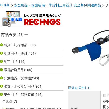
HOME
>
安全用品・保護装備
>
墜落制止用器具(安全帯)&関連商品
>
リ
商品カテゴリー
写真・記録用品
(380)
測量用品・設計
(451)
測定用品
(149)
環境計測用品
(209)
計測機器・試験機
(246)
水質・水位測定用品
(204)
画像を拡大する
安全用品・保護装備
(245)
胴ベ
巻取
合図灯
(7)
長さ