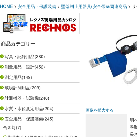
HOME
>
安全用品・保護装備
>
墜落制止用器具(安全帯)&関連商品
>
リ
商品カテゴリー
写真・記録用品
(380)
測量用品・設計
(452)
測定用品
(149)
環境計測用品
(209)
計測機器・試験機
(246)
水質・水位測定用品
(204)
画像を拡大する
安全用品・保護装備
(245)
胴ベ
巻
合図灯
(7)
長さ