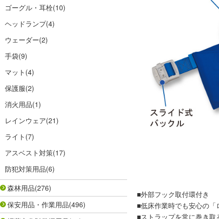
ゴーグル・耳栓
(10)
ヘッドランプ
(4)
ウェーダー
(2)
手袋
(9)
マット
(4)
保護服
(2)
消火用品
(1)
レインウェア
(21)
ライト
(7)
アスベスト対策
(17)
防犯対策用品
(6)
森林用品
(276)
■外部フック取付環付き
保安用品・作業用品
(496)
■低床作業時でも安心の「
■ストラップを常に巻き取