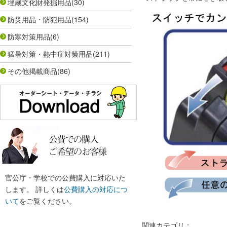
埋蔵文化財発掘用品
(30)
防災用品・防犯用品
(154)
防寒対策用品
(6)
猛暑対策・熱中症対策用品
(211)
その他掲載商品
(86)
官公庁・学校での公費購入に対応いた
します。 詳しくは
公費購入の対応につ
いて
をご覧ください。
関連カテゴリ：