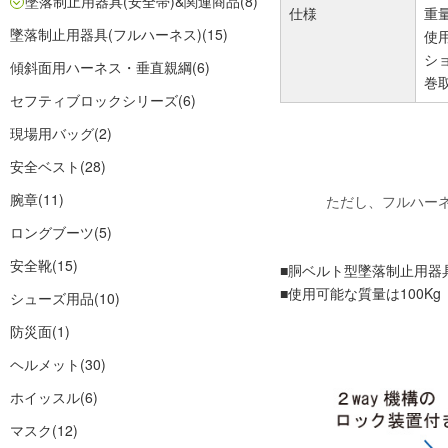
墜落制止用器具(安全帯)&関連商品
(8)
仕様
重量
墜落制止用器具(フルハーネス)
(15)
使用
シ
傾斜面用ハーネス・垂直親綱
(6)
巻
セフティブロックシリーズ
(6)
現場用バッグ
(2)
安全ベスト
(28)
腕章
(11)
ただし、フルハーネ
ロングブーツ
(5)
安全靴
(15)
■胴ベルト型墜落制止用器
■使用可能な質量は100Kg
シューズ用品
(10)
防災面
(1)
ヘルメット
(30)
ホイッスル
(6)
マスク
(12)