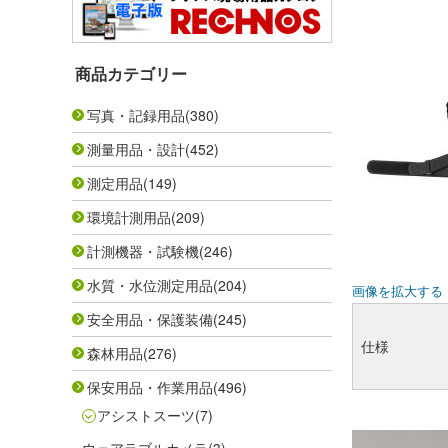
商品カテゴリー
写真・記録用品
(380)
測量用品・設計
(452)
測定用品
(149)
環境計測用品
(209)
計測機器・試験機
(246)
水質・水位測定用品
(204)
画像を拡大する
安全用品・保護装備
(245)
仕様
森林用品
(276)
保安用品・作業用品
(496)
アシストスーツ
(7)