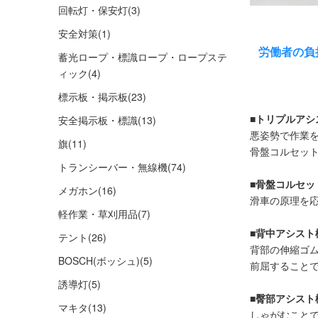
回転灯・保安灯
(3)
安全対策
(1)
労働者の負
蓄光ロープ・標識ロープ・ロープステ
ィック
(4)
標示板・掲示板
(23)
■トリプルアシ
安全掲示板・標識
(13)
悪姿勢で作業
旗
(11)
骨盤コルセット
トランシーバー・無線機
(74)
■骨盤コルセ
メガホン
(16)
滑車の原理を
軽作業・草刈用品
(7)
■背中アシスト
テント
(26)
背部の伸縮ゴ
BOSCH(ボッシュ)
(5)
前屈すること
誘導灯
(5)
■臀部アシス
マキタ
(13)
しゃがむこと