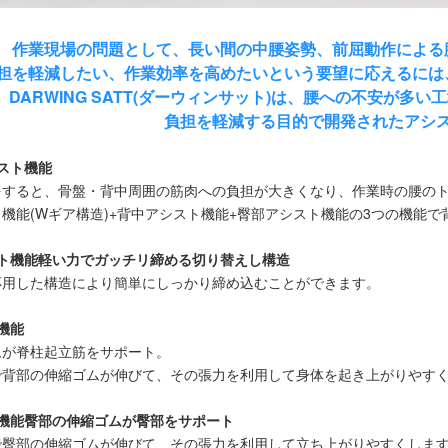
作業現場の問題として、長い間の中腰姿勢、前屈動作による
担を軽減したい、作業効率を高めたいという要望に応えるには
DARWING SATT(ダーウィンサット)は、腰への不安が
負担を軽減する目的で開発されたアシ
スト機能
をすると、骨盤・背中周囲の筋肉への負担が大きくなり、作業時の腰の
機能(Wギア構造)+背中アシスト機能+臀部アシスト機能の3つの機能
ット機能軽い力でガッチリ締める切り替えし構造
応用した構造により簡単にしっかり締め込むことができます。
機能
ムが脊柱起立筋をサポート。
で背部の伸縮ゴムが伸びて、その張力を利用して身体を起き上がりやす
ト機能臀部の伸縮ゴムが臀部をサポート
で臀部の伸縮ゴムが伸びて、その張力を利用して立ち上がりやすくしま