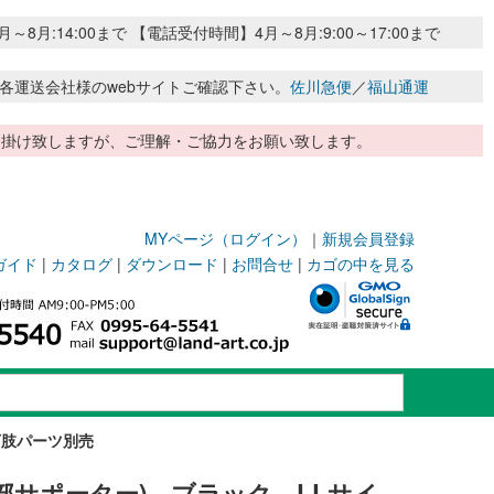
:14:00まで 【電話受付時間】4月～8月:9:00～17:00まで
各運送会社様のwebサイトご確認下さい。
佐川急便
／
福山通運
惑お掛け致しますが、ご理解・ご協力をお願い致します。
MYページ（ログイン）
｜
新規会員登録
ガイド
|
カタログ
|
ダウンロード
|
お問合せ
|
カゴの中を見る
※下肢パーツ別売
(腰部サポーター) ブラック LLサイ