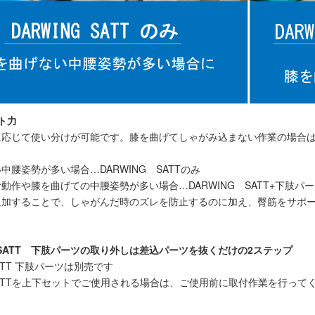
ト力
応じて使い分けが可能です。膝を曲げてしゃがみ込まない作業の場合はDA
中腰姿勢が多い場合…DARWING SATTのみ
動作や膝を曲げての中腰姿勢が多い場合…DARWING SATT+下肢パ
追加することで、しゃがんだ時のズレを防止するのに加え、臀筋をサポ
G SATT 下肢パーツの取り外しは差込パーツを抜くだけの2ステップ
 SATT 下肢パーツは別売です
G SATTを上下セットでご使用される場合は、ご使用前に取付作業を行って