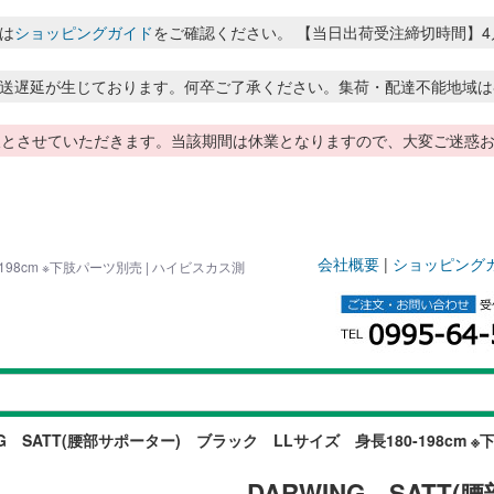
は
ショッピングガイド
をご確認ください。 【当日出荷受注締切時間】4月～8月
送遅延が生じております。何卒ご了承ください。集荷・配達不能地域は
季休暇とさせていただきます。当該期間は休業となりますので、大変ご迷
会社概要
|
ショッピング
198cm ※下肢パーツ別売 | ハイビスカス測
NG SATT(腰部サポーター) ブラック LLサイズ 身長180-198cm 
DARWING SATT