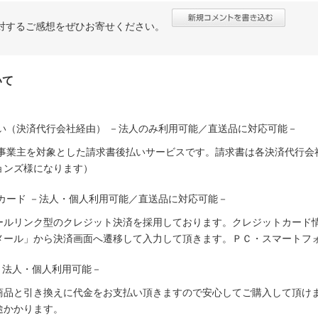
対するご感想をぜひお寄せください。
いて
い（決済代行会社経由） －法人のみ利用可能／直送品に対応可能－
人事業主を対象とした請求書後払いサービスです。請求書は各決済代行会
ョンズ様になります）
カード －法人・個人利用可能／直送品に対応可能－
ールリンク型のクレジット決済を採用しております。クレジットカード
メール」から決済画面へ遷移して入力して頂きます。ＰＣ・スマートフ
－法人・個人利用可能－
商品と引き換えに代金をお支払い頂きますので安心してご購入して頂けま
途かかります。