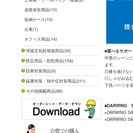
道路保安用品
(10)
収納ケース
(15)
台車
(1)
オフィス用品
(14)
埋蔵文化財発掘用品
(30)
■選べるサポー
作業のシーンに
防災用品・防犯用品
(154)
ます。
防寒対策用品
(6)
◎膝を曲げない
◎しゃがみ込む
猛暑対策・熱中症対策用品
(211)
下肢パーツを
その他掲載商品
(86)
■DARWIN
※DARWING
※DARWIN