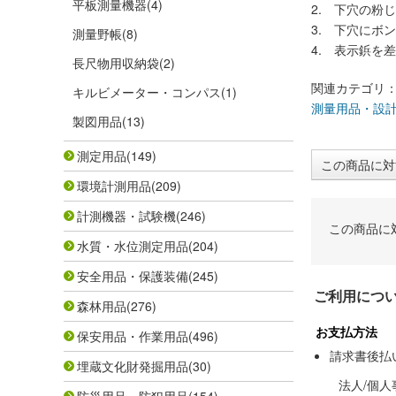
平板測量機器
(4)
2. 下穴の粉
3. 下穴にボ
測量野帳
(8)
4. 表示鋲を
長尺物用収納袋
(2)
関連カテゴリ
キルビメーター・コンパス
(1)
測量用品・設
製図用品
(13)
測定用品
(149)
この商品に対
環境計測用品
(209)
計測機器・試験機
(246)
この商品に
水質・水位測定用品
(204)
安全用品・保護装備
(245)
ご利用につ
森林用品
(276)
お支払方法
保安用品・作業用品
(496)
請求書後払
埋蔵文化財発掘用品
(30)
法人/個