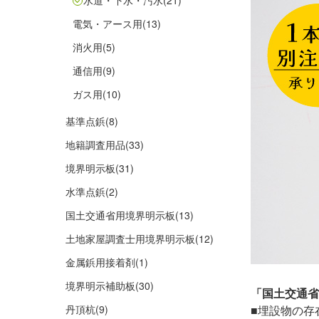
水道・下水・汚水
(21)
電気・アース用
(13)
消火用
(5)
通信用
(9)
ガス用
(10)
基準点鋲
(8)
地籍調査用品
(33)
境界明示板
(31)
水準点鋲
(2)
国土交通省用境界明示板
(13)
土地家屋調査士用境界明示板
(12)
金属鋲用接着剤
(1)
境界明示補助板
(30)
「国土交通省
丹頂杭
(9)
■埋設物の存