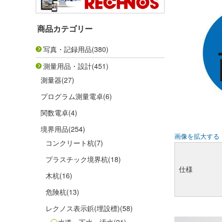
商品カテゴリー
写真・記録用品
(380)
測量用品・設計
(451)
測量器
(27)
プログラム測量電卓
(6)
関数電卓
(4)
境界用品
(254)
画像を拡大する
コンクリート杭
(7)
プラスチック境界杭
(18)
仕様
木杭
(16)
危険杭
(13)
レクノス表示鋲(埋設標)
(58)