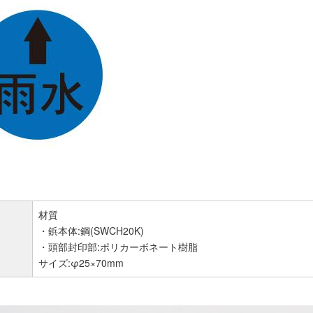
材質
・鋲本体:鋼(SWCH20K)
・頭部封印部:ポリカーボネート樹脂
サイズ:φ25×70mm