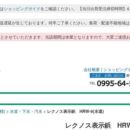
は
ショッピングガイド
をご確認ください。 【当日出荷受注締切時間】4月～8月
送遅延が生じております。何卒ご了承ください。集荷・配達不能地域は
季休暇とさせていただきます。当該期間は休業となりますので、大変ご迷
会社概要
|
ショッピング
ト
標)
>
水道・下水・汚水
>
レクノス表示鋲 HRW-9(水道)
レクノス表示鋲 HRW-