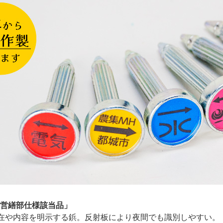
営繕部仕様該当品」
在や内容を明示する鋲。反射板により夜間でも識別しやすい。