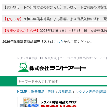
【買い物カートの計算方法のお知らせ】買い物カートご利用のお客様
【おしらせ】
令和８年熊本地震による影響により商品入荷の遅れ・配
【夏季休業のおしらせ】
2026年8月9（日）～8月16（日）を夏
2026年猛暑対策商品完売リスト
は
こちら
からご覧ください。
レクノス表示鋲 HRW-9(水道) | ハイビスカス測量用品のランドアー
HOME
>
測量用品・設計
>
境界用品
>
レクノス表示鋲(埋設