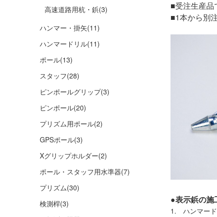
■受注生産品
高速道路用杭・鋲
(3)
■1本から別
ハンマー・掛矢
(11)
ハンマードリル
(11)
ポール
(13)
スタッフ
(28)
ピンポールグリップ
(3)
ピンポール
(20)
プリズム用ポール
(2)
GPSポール
(3)
Xグリップホルダー
(2)
ポール・スタッフ用水準器
(7)
プリズム
(30)
●表示鋲の施
検測桿
(3)
1. ハンマー