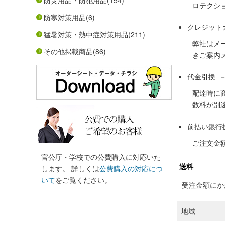
防災用品・防犯用品
(154)
ロテクシ
防寒対策用品
(6)
クレジット
猛暑対策・熱中症対策用品
(211)
弊社はメ
その他掲載商品
(86)
きご案内
代金引換 
配達時に
数料が別
前払い銀行
ご注文金
官公庁・学校での公費購入に対応いた
送料
します。 詳しくは
公費購入の対応につ
いて
をご覧ください。
受注金額にかか
地域