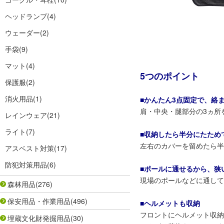
ヘッドランプ
(4)
ウェーダー
(2)
手袋
(9)
マット
(4)
5つのポイント
保護服
(2)
消火用品
(1)
■かんたん3点固定で、絡
肩・中央・腿部分の3ヵ所
レインウェア
(21)
ライト
(7)
■収納したら半分にたため
左右のカバーを留めたら半
アスベスト対策
(17)
防犯対策用品
(6)
■ポールに通せるから、狭
現場のポールなどに通して
森林用品
(276)
保安用品・作業用品
(496)
■ヘルメットも収納
フロントにヘルメット収納
埋蔵文化財発掘用品
(30)