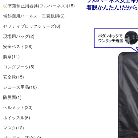
フルハーネス安全帯
墜落制止用器具(フルハーネス)
(15)
着脱かんたん!だか
傾斜面用ハーネス・垂直親綱
(6)
セフティブロックシリーズ
(6)
現場用バッグ
(2)
安全ベスト
(28)
腕章
(11)
ロングブーツ
(5)
安全靴
(15)
シューズ用品
(10)
防災面
(1)
ヘルメット
(30)
ホイッスル
(6)
マスク
(12)
ゴーグル・耳栓
(10)