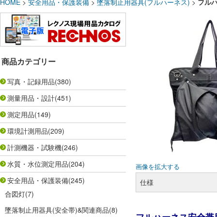
HOME
>
安全用品・保護装備
>
墜落制止用器具(フルハーネス)
>
フルハ
商品カテゴリー
写真・記録用品
(380)
測量用品・設計
(451)
測定用品
(149)
環境計測用品
(209)
計測機器・試験機
(246)
水質・水位測定用品
(204)
画像を拡大する
安全用品・保護装備
(245)
仕様
合図灯
(7)
墜落制止用器具(安全帯)&関連商品
(8)