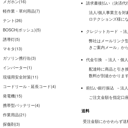
メガホン
(16)
請求書後払い（決済代
軽作業・草刈用品
(7)
法人/個人事業主を
ロテクションズ様に
テント
(26)
BOSCH(ボッシュ)
(5)
クレジットカード －
誘導灯
(5)
弊社はメールリンク
きご案内メール」か
マキタ
(13)
ガソリン携行缶
(3)
代金引換 －法人・個
インバーター
(1)
配達時に商品と引き
数料が別途かかりま
現場用安全対策
(11)
コードリール・延長コード
(4)
前払い銀行振込 －法
発電機
(15)
ご注文金額を指定口
携帯型バッテリー
(4)
送料
作業用品
(21)
受注金額にかかわらず送料の
探傷剤
(3)