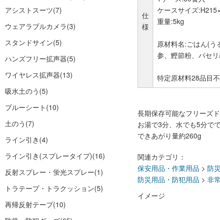
アシストスーツ
(7)
ケースサイズ:H215×
仕
重量:5kg
ウェアラブルカメラ
(3)
様
スタンドサイン
(5)
原材料名:ごはん(
参、鰹節粉、パセリ/
ハンズフリー拡声器
(5)
ワイヤレス拡声器
(13)
特定原材料28品目
吸水土のう
(5)
ブルーシート
(10)
長期保存可能なフリーズド
土のう
(7)
お湯で3分、水でも5分で
できあがり量約260g
ライン引き
(4)
ライン引き(スプレータイプ)
(16)
関連カテゴリ：
保安用品・作業用品
>
防
反射スプレー・蛍光スプレー
(1)
防災用品・防犯用品
>
非
トラテープ・トラクッション
(5)
イメージ
再帰反射テープ
(10)