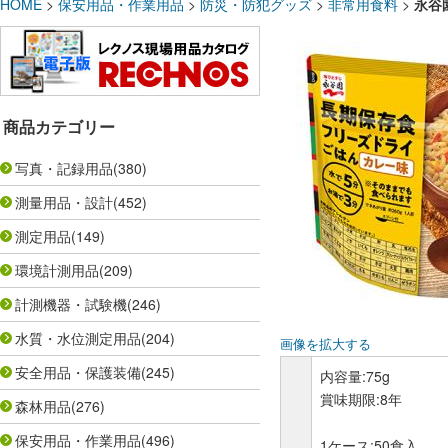
HOME
>
保安用品・作業用品
>
防災・防犯グッズ
>
非常用食料
>
永谷
商品カテゴリー
写真・記録用品
(380)
測量用品・設計
(452)
測定用品
(149)
環境計測用品
(209)
計測機器・試験機
(246)
水質・水位測定用品
(204)
画像を拡大する
安全用品・保護装備
(245)
内容量:75g
賞味期限:8年
森林用品
(276)
保安用品・作業用品
(496)
1ケース:50食入