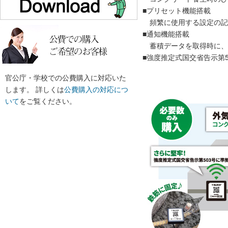
■プリセット機能搭載
頻繁に使用する設定の記
■通知機能搭載
蓄積データを取得時に、
■強度推定式国交省告示第5
官公庁・学校での公費購入に対応いた
します。 詳しくは
公費購入の対応につ
いて
をご覧ください。