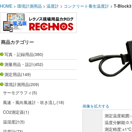
HOME
>
環境計測用品
>
温度計
>
コンクリート養生温度計
>
T-Blo
商品カテゴリー
写真・記録用品
(380)
測量用品・設計
(452)
測定用品
(149)
環境計測用品
(209)
サーモグラフィ
(5)
風速・風向風速計・吹き流し
(18)
画像を拡大する
CO2測定器
(1)
測定温度範囲:-
温湿度計
(5)
温度分解能:0.
測定精度:±1℃
温度計
(73)