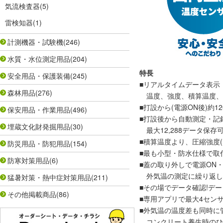
気流検査器
(5)
雷検知器
(1)
計測機器・試験機
(246)
水質・水位測定用品
(204)
特長
安全用品・保護装備
(245)
■リアルタイムデータ表示
森林用品
(276)
温度、強度、積算温度、
■打設から(電源ON後)約1
保安用品・作業用品
(496)
■打設後から自動測定・記録
埋蔵文化財発掘用品
(30)
最大12,288データ保存
■積算温度より、圧縮強度(M
防災用品・防犯用品
(154)
■最も小型・防水仕様で取
防寒対策用品
(6)
■蓋の取り外しで電源ON・
外気温の測定に繰り返し
猛暑対策・熱中症対策用品
(211)
■その場でデータ確認!デ
その他掲載商品
(86)
■専用アプリで最大4セン
■外気温の温度差も同時に
コンクリート養生時のひ