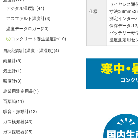
ワイヤレス通信
デジタル温度計
(44)
仕様
寸法:38mm
アスファルト温度計
(3)
測定インターバ
保存データ:12
温度データロガー
(20)
バッテリー寿命
コンクリート養生温度計
(10)
温度測定用セン
自記記録計(温度・温湿度)
(4)
雨量計
(5)
気圧計
(1)
照度計
(3)
農業用測定用品
(1)
百葉箱
(11)
騒音・振動計
(12)
ガス検知器
(43)
ガス採取器
(25)