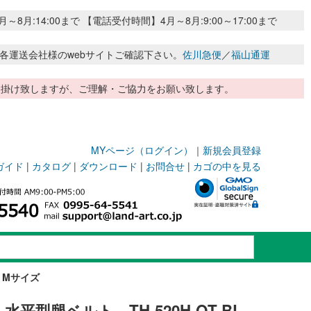
:14:00まで 【電話受付時間】4月～8月:9:00～17:00まで
各運送会社様のwebサイトご確認下さい。
佐川急便
／
福山通運
惑お掛け致しますが、ご理解・ご協力をお願い致します。
MYページ（ログイン）
｜
新規会員登録
ガイド
|
カタログ
|
ダウンロード
|
お問合せ
|
カゴの中を見る
G Mサイズ
平型腿ベルト TH-520H-OT-BL-