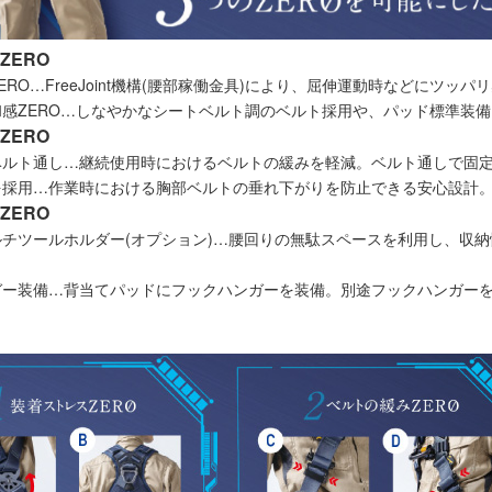
ZERO
ERO…FreeJoint機構(腰部稼働金具)により、屈伸運動時などにツッ
感ZERO…しなやかなシートベルト調のベルト採用や、パッド標準装
ZERO
ベルト通し…継続使用時におけるベルトの緩みを軽減。ベルト通しで固
を採用…作業時における胸部ベルトの垂れ下がりを防止できる安心設計
ZERO
チツールホルダー(オプション)…腰回りの無駄スペースを利用し、収納
ガー装備…背当てパッドにフックハンガーを装備。別途フックハンガー