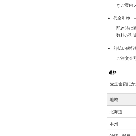
きご案内
代金引換 
配達時に
数料が別
前払い銀行
ご注文金
送料
受注金額にかか
地域
北海道
本州
沖縄・離島