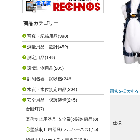
商品カテゴリー
写真・記録用品
(380)
測量用品・設計
(452)
測定用品
(149)
環境計測用品
(209)
計測機器・試験機
(246)
水質・水位測定用品
(204)
画像を拡大する
安全用品・保護装備
(245)
合図灯
(7)
墜落制止用器具(安全帯)&関連商品
(8)
仕様
墜落制止用器具(フルハーネス)
(15)
傾斜面用ハーネス・垂直親綱
(6)