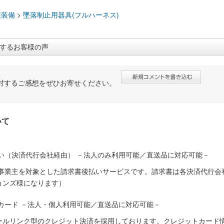
：
護装備
>
墜落制止用器具(フルハーネス)
するお客様の声
対するご感想をぜひお寄せください。
いて
い（決済代行会社経由） －法人のみ利用可能／直送品に対応可能－
人事業主を対象とした請求書後払いサービスです。請求書は各決済代行会
ョンズ様になります）
カード －法人・個人利用可能／直送品に対応可能－
ールリンク型のクレジット決済を採用しております。クレジットカード