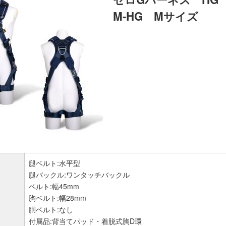
M-HG Mサイズ
腿ベルト:水平型
腿バックル:ワンタッチバックル
ベルト:幅45mm
胸ベルト:幅28mm
胴ベルト:なし
付属品:背当てパッド・着脱式胸D環