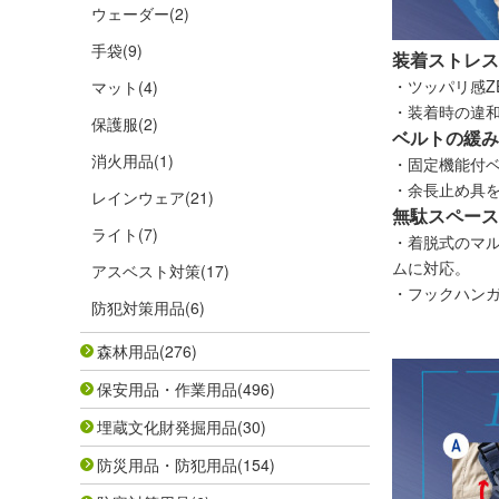
ウェーダー
(2)
手袋
(9)
装着ストレス
・ツッパリ感Z
マット
(4)
・装着時の違和
保護服
(2)
ベルトの緩み
消火用品
(1)
・固定機能付
・余長止め具
レインウェア
(21)
無駄スペース
ライト
(7)
・着脱式のマル
ムに対応。
アスベスト対策
(17)
・フックハン
防犯対策用品
(6)
森林用品
(276)
保安用品・作業用品
(496)
埋蔵文化財発掘用品
(30)
防災用品・防犯用品
(154)