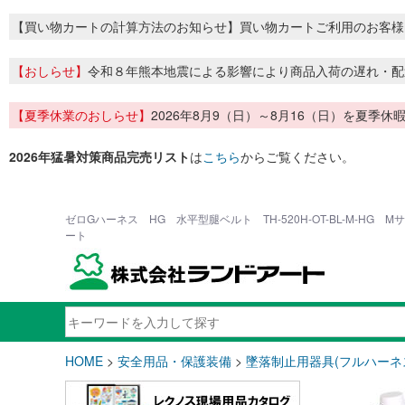
【買い物カートの計算方法のお知らせ】買い物カートご利用のお客様
【おしらせ】
令和８年熊本地震による影響により商品入荷の遅れ・配
【夏季休業のおしらせ】
2026年8月9（日）～8月16（日）を夏
2026年猛暑対策商品完売リスト
は
こちら
からご覧ください。
ゼロGハーネス HG 水平型腿ベルト TH-520H-OT-BL-M-HG 
ート
HOME
>
安全用品・保護装備
>
墜落制止用器具(フルハーネ