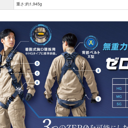
重さ:約1,945g