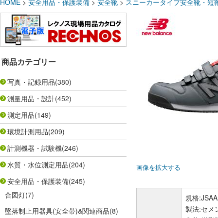
HOME
>
安全用品・保護装備
>
安全靴
>
スニーカータイプ安全靴・短
商品カテゴリー
写真・記録用品
(380)
測量用品・設計
(452)
測定用品
(149)
環境計測用品
(209)
計測機器・試験機
(246)
水質・水位測定用品
(204)
画像を拡大する
安全用品・保護装備
(245)
合図灯
(7)
規格:JS
製法:セメ
墜落制止用器具(安全帯)&関連商品
(8)