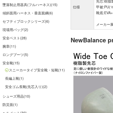
先芯:樹脂
墜落制止用器具(フルハーネス)
(15)
仕様
甲被:PU
靴底:EVA
傾斜面用ハーネス・垂直親綱
(6)
セフティブロックシリーズ
(6)
メーカー展開サ
現場用バッグ
(2)
安全ベスト
(28)
NewBalance 
腕章
(11)
ロングブーツ
(5)
安全靴
(15)
スニーカータイプ安全靴・短靴
(11)
長編上靴
(1)
安全ゴム長靴(先芯入り)
(2)
シューズ用品
(10)
防災面
(1)
ヘルメット
(30)