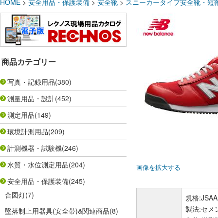
HOME
>
安全用品・保護装備
>
安全靴
>
スニーカータイプ安全靴・短
商品カテゴリー
写真・記録用品
(380)
測量用品・設計
(452)
測定用品
(149)
環境計測用品
(209)
計測機器・試験機
(246)
水質・水位測定用品
(204)
画像を拡大する
安全用品・保護装備
(245)
合図灯
(7)
規格:JS
製法:セメ
墜落制止用器具(安全帯)&関連商品
(8)