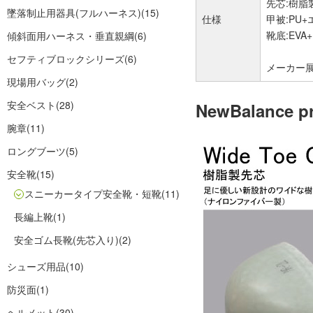
先芯:樹脂
墜落制止用器具(フルハーネス)
(15)
仕様
甲被:PU
靴底:EVA
傾斜面用ハーネス・垂直親綱
(6)
セフティブロックシリーズ
(6)
メーカー展開サ
現場用バッグ
(2)
安全ベスト
(28)
NewBalance p
腕章
(11)
ロングブーツ
(5)
安全靴
(15)
スニーカータイプ安全靴・短靴
(11)
長編上靴
(1)
安全ゴム長靴(先芯入り)
(2)
シューズ用品
(10)
防災面
(1)
ヘルメット
(30)