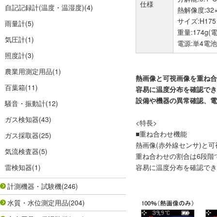
仕様
自記記録計(温度・温湿度)
(4)
熱解像度:32
サイズ:H175
雨量計
(5)
重量:174g(
気圧計
(1)
電源:単4電池
照度計
(3)
農業用測定用品
(1)
熱画像と可視画像を重ね合
百葉箱
(11)
容易に温度分布を確認でき
設備や機器の異常確認、電
騒音・振動計
(12)
ガス検知器
(43)
<特長>
■重ね合わせ機能
ガス採取器
(25)
熱画像(赤外線センサ)と
気流検査器
(5)
重ね合わせの割合は6段階
雷検知器
(1)
容易に温度分布を確認でき
計測機器・試験機
(246)
水質・水位測定用品
(204)