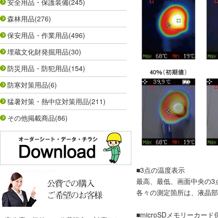
安全用品・保護装備
(245)
森林用品
(276)
保安用品・作業用品
(496)
埋蔵文化財発掘用品
(30)
防災用品・防犯用品
(154)
防寒対策用品
(6)
猛暑対策・熱中症対策用品
(211)
その他掲載商品
(86)
■3点の温度表示
最高、最低、画面中央の3
各々の測定箇所は、液晶部
■microSDメモリーカード