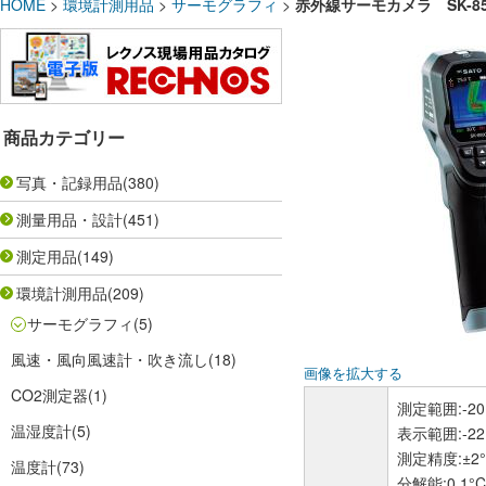
HOME
>
環境計測用品
>
サーモグラフィ
>
赤外線サーモカメラ SK-8500
商品カテゴリー
写真・記録用品
(380)
測量用品・設計
(451)
測定用品
(149)
環境計測用品
(209)
サーモグラフィ
(5)
風速・風向風速計・吹き流し
(18)
画像を拡大する
CO2測定器
(1)
測定範囲:-20.
温湿度計
(5)
表示範囲:-22.
測定精度:±2
温度計
(73)
分解能:0.1°