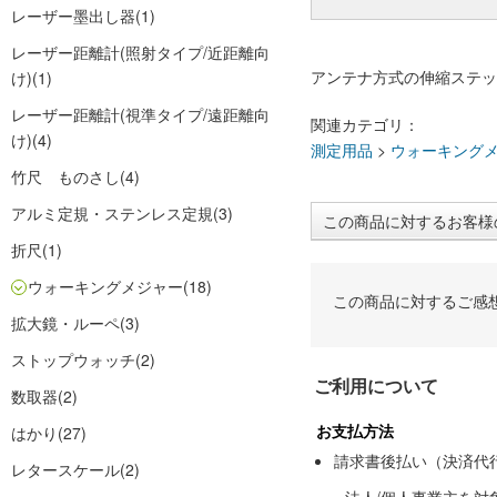
レーザー墨出し器
(1)
レーザー距離計(照射タイプ/近距離向
アンテナ方式の伸縮ステッ
け)
(1)
レーザー距離計(視準タイプ/遠距離向
関連カテゴリ：
け)
(4)
測定用品
>
ウォーキング
竹尺 ものさし
(4)
アルミ定規・ステンレス定規
(3)
この商品に対するお客様
折尺
(1)
ウォーキングメジャー
(18)
この商品に対するご感
拡大鏡・ルーペ
(3)
ストップウォッチ
(2)
ご利用について
数取器
(2)
お支払方法
はかり
(27)
請求書後払い（決済代
レタースケール
(2)