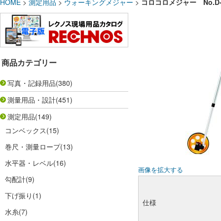
HOME
>
測定用品
>
ウォーキングメジャー
>
コロコロメジャー No.D-
商品カテゴリー
写真・記録用品
(380)
測量用品・設計
(451)
測定用品
(149)
コンベックス
(15)
巻尺・測量ロープ
(13)
水平器・レベル
(16)
画像を拡大する
勾配計
(9)
下げ振り
(1)
仕様
水糸
(7)