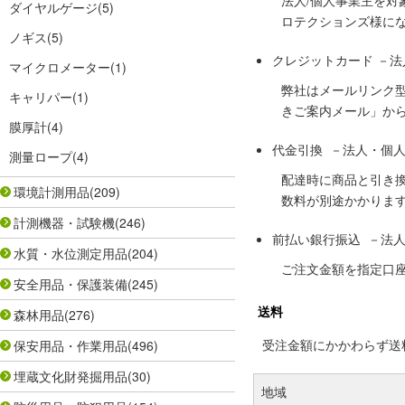
法人/個人事業主を
ダイヤルゲージ
(5)
ロテクションズ様に
ノギス
(5)
クレジットカード －
マイクロメーター
(1)
弊社はメールリンク
キャリパー
(1)
きご案内メール」か
膜厚計
(4)
代金引換 －法人・個
測量ロープ
(4)
配達時に商品と引き
環境計測用品
(209)
数料が別途かかりま
計測機器・試験機
(246)
前払い銀行振込 －法
水質・水位測定用品
(204)
ご注文金額を指定口
安全用品・保護装備
(245)
送料
森林用品
(276)
受注金額にかかわらず送料の
保安用品・作業用品
(496)
埋蔵文化財発掘用品
(30)
地域