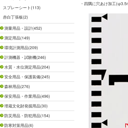
・四隅に穴あけ加工(φ3.
スプレーシート
(113)
赤白丁張板
(2)
測量用品・設計
(452)
測定用品
(149)
環境計測用品
(209)
計測機器・試験機
(246)
水質・水位測定用品
(204)
安全用品・保護装備
(245)
森林用品
(276)
保安用品・作業用品
(496)
埋蔵文化財発掘用品
(30)
防災用品・防犯用品
(154)
防寒対策用品
(6)