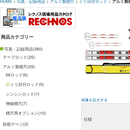
HOME
>
写真・記録用品
>
アルミ製標尺
>
ミリ目付ロッド
>
アルミ製
商品カテゴリー
写真・記録用品
(380)
テープロッド
(25)
アルミ製標尺
(29)
66ロッド
(6)
ミリ目付ロッド
(5)
シンシンロッド
(1)
画像を拡大する
伸縮標尺
(7)
標尺用オプション
(10)
仕様
鉄筋ゲージ
(3)