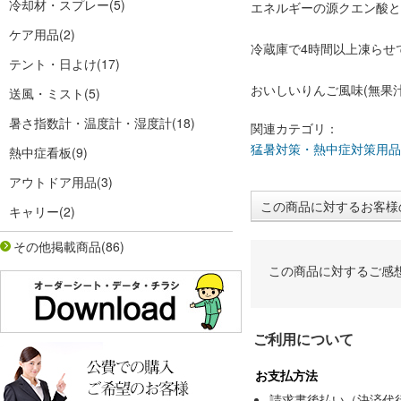
冷却材・スプレー
(5)
エネルギーの源クエン酸と
ケア用品
(2)
冷蔵庫で4時間以上凍らせ
テント・日よけ
(17)
おいしいりんご風味(無果汁
送風・ミスト
(5)
暑さ指数計・温度計・湿度計
(18)
関連カテゴリ：
猛暑対策・熱中症対策用品
熱中症看板
(9)
アウトドア用品
(3)
この商品に対するお客様
キャリー
(2)
その他掲載商品
(86)
この商品に対するご感
ご利用について
お支払方法
請求書後払い（決済代