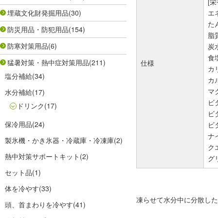
[栄
埋蔵文化財発掘用品
(30)
エネ
たん
防災用品・防犯用品
(154)
脂質
防寒対策用品
(6)
炭水
食塩
猛暑対策・熱中症対策用品
(211)
仕様
カ
塩分補給
(34)
カル
マ
水分補給
(17)
ビタ
ドリンク
(17)
ビタ
保冷用品
(24)
ビタ
ナ
製氷機・かき氷器・冷蔵庫・冷凍庫
(2)
クエ
熱中対策サポートキット
(2)
グ
セット品
(1)
体を冷やす
(33)
凍らせて水分中に分散した
頭、首まわりを冷やす
(41)