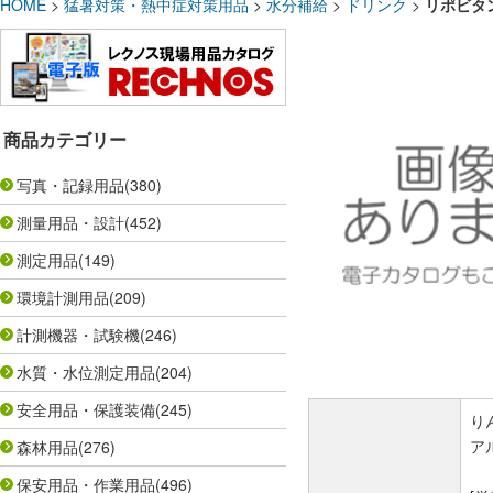
HOME
>
猛暑対策・熱中症対策用品
>
水分補給
>
ドリンク
>
リポビタン
商品カテゴリー
写真・記録用品
(380)
測量用品・設計
(452)
測定用品
(149)
環境計測用品
(209)
計測機器・試験機
(246)
水質・水位測定用品
(204)
安全用品・保護装備
(245)
り
ア
森林用品
(276)
保安用品・作業用品
(496)