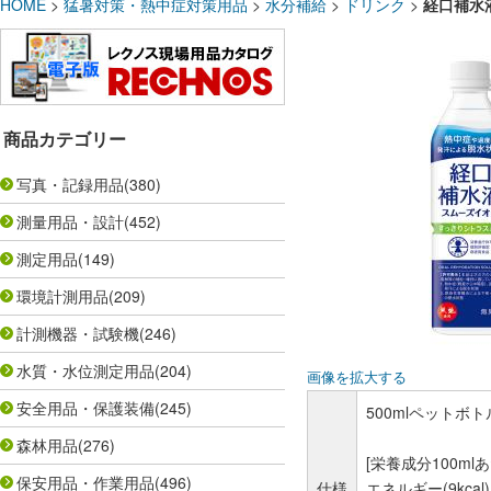
HOME
>
猛暑対策・熱中症対策用品
>
水分補給
>
ドリンク
>
経口補水液
商品カテゴリー
写真・記録用品
(380)
測量用品・設計
(452)
測定用品
(149)
環境計測用品
(209)
計測機器・試験機
(246)
水質・水位測定用品
(204)
画像を拡大する
安全用品・保護装備
(245)
500mlペットボト
森林用品
(276)
[栄養成分100mlあ
保安用品・作業用品
(496)
仕様
エネルギー(9kcal