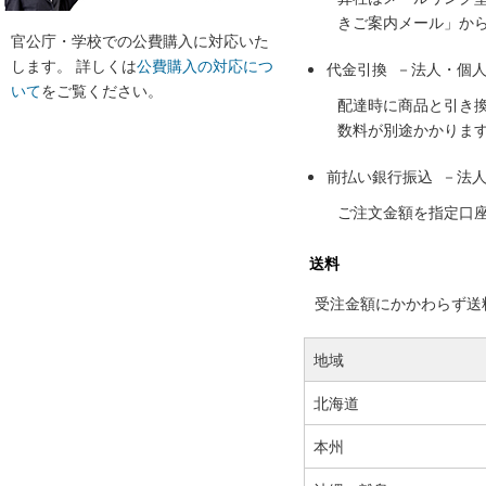
きご案内メール」か
官公庁・学校での公費購入に対応いた
します。 詳しくは
公費購入の対応につ
代金引換 －法人・個
いて
をご覧ください。
配達時に商品と引き
数料が別途かかりま
前払い銀行振込 －法
ご注文金額を指定口
送料
受注金額にかかわらず送料の
地域
北海道
本州