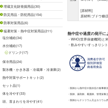
埋蔵文化財発掘用品
(30)
[原材料]
防災用品・防犯用品
(154)
原材料:ブドウ糖(
防寒対策用品
(6)
猛暑対策・熱中症対策用品
(211)
熱中症や過度の発汗に
塩分補給
(34)
・WHO(世界保健機関)
・飲みやすいすっきりシト
水分補給
(17)
ドリンク
(17)
保冷用品
(24)
製氷機・かき氷器・冷蔵庫・冷凍庫
(2)
熱中対策サポートキット
(2)
セット品
(1)
・医師から熱中症や脱水症の食事療
体を冷やす
(33)
・医師、薬剤師、看護師、管理栄養
・医師からナトリウム又はカリウム
頭、首まわりを冷やす
(41)