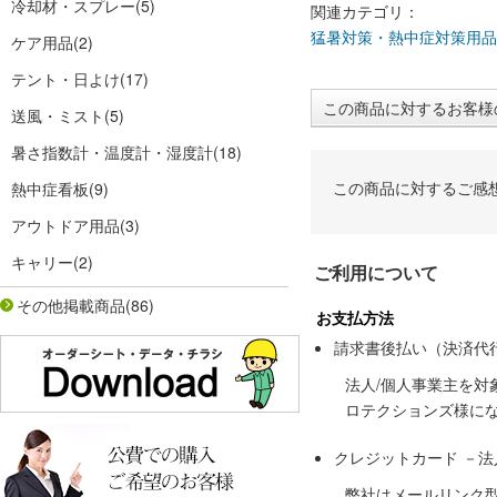
冷却材・スプレー
(5)
関連カテゴリ：
猛暑対策・熱中症対策用品
ケア用品
(2)
テント・日よけ
(17)
この商品に対するお客様
送風・ミスト
(5)
暑さ指数計・温度計・湿度計
(18)
この商品に対するご感
熱中症看板
(9)
アウトドア用品
(3)
キャリー
(2)
ご利用について
その他掲載商品
(86)
お支払方法
請求書後払い（決済代
法人/個人事業主を
ロテクションズ様に
クレジットカード －
弊社はメールリンク