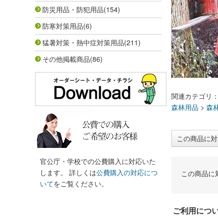
防災用品・防犯用品
(154)
防寒対策用品
(6)
猛暑対策・熱中症対策用品
(211)
その他掲載商品
(86)
関連カテゴリ
森林用品
>
森
この商品に対
官公庁・学校での公費購入に対応いた
します。 詳しくは
公費購入の対応につ
この商品に
いて
をご覧ください。
ご利用につ