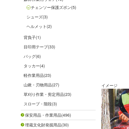
チェンソー保護ズボン
(5)
シューズ
(3)
ヘルメット
(2)
背負子
(1)
目印用テープ
(33)
バッグ
(6)
タッカー
(4)
軽作業用品
(23)
山鍬・刃物用品
(27)
イメージ
草刈り作業・剪定用品
(23)
スロープ・階段
(3)
保安用品・作業用品
(496)
埋蔵文化財発掘用品
(30)