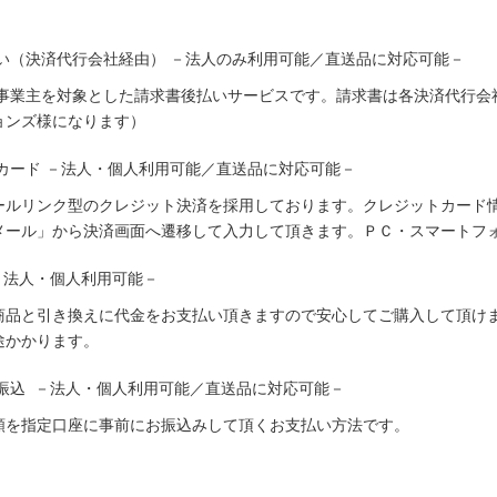
い（決済代行会社経由） －法人のみ利用可能／直送品に対応可能－
人事業主を対象とした請求書後払いサービスです。請求書は各決済代行会
ョンズ様になります）
カード －法人・個人利用可能／直送品に対応可能－
ールリンク型のクレジット決済を採用しております。クレジットカード
メール」から決済画面へ遷移して入力して頂きます。ＰＣ・スマートフ
－法人・個人利用可能－
商品と引き換えに代金をお支払い頂きますので安心してご購入して頂けま
途かかります。
振込 －法人・個人利用可能／直送品に対応可能－
額を指定口座に事前にお振込みして頂くお支払い方法です。