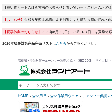
【買い物カートの計算方法のお知らせ】買い物カートご利用のお客様
【おしらせ】
令和８年熊本地震による影響により商品入荷の遅れ・配
【夏季休業のおしらせ】
2026年8月9（日）～8月16（日）を夏
2026年猛暑対策商品完売リスト
は
こちら
からご覧ください。
高視認・暑熱対策チェーンソー防護ズボン GBZ-200N サイズ:M 
HOME
>
森林用品
>
森林作業用ウェア
>
チェンソー保護ズ