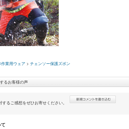
：
林作業用ウェア
>
チェンソー保護ズボン
するお客様の声
対するご感想をぜひお寄せください。
いて