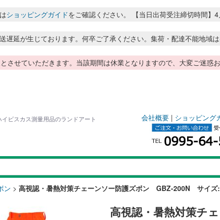
は
ショッピングガイド
をご確認ください。 【当日出荷受注締切時間】4月～8月
送遅延が生じております。何卒ご了承ください。集荷・配達不能地域は
季休暇とさせていただきます。当該期間は休業となりますので、大変ご迷
会社概要
|
ショッピング
| ハイビスカス測量用品のランドアート
ボン
>
高視認・暑熱対策チェーンソー防護ズボン GBZ-200N サイズ:
高視認・暑熱対策チェ