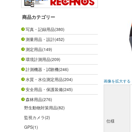
商品カテゴリー
写真・記録用品
(380)
測量用品・設計
(452)
測定用品
(149)
環境計測用品
(209)
計測機器・試験機
(246)
水質・水位測定用品
(204)
画像を拡大する
安全用品・保護装備
(245)
森林用品
(276)
野生動物対策用品
(82)
監視カメラ
(2)
仕様
GPS
(1)