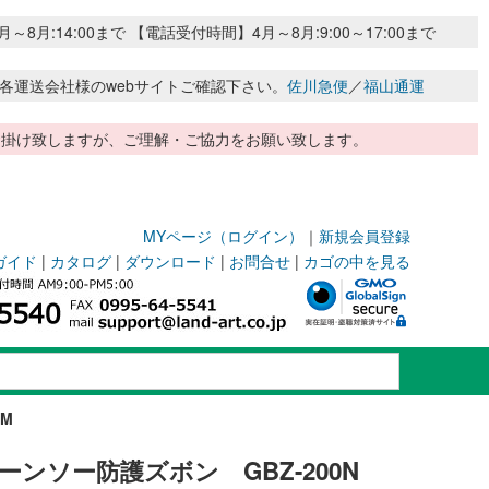
:14:00まで 【電話受付時間】4月～8月:9:00～17:00まで
各運送会社様のwebサイトご確認下さい。
佐川急便
／
福山通運
惑お掛け致しますが、ご理解・ご協力をお願い致します。
MYページ（ログイン）
｜
新規会員登録
ガイド
|
カタログ
|
ダウンロード
|
お問合せ
|
カゴの中を見る
M
ーンソー防護ズボン GBZ-200N