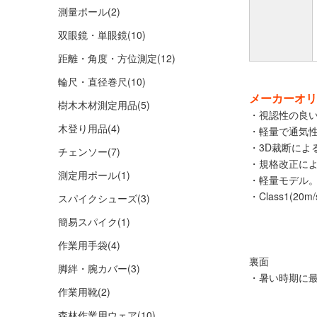
測量ポール
(2)
双眼鏡・単眼鏡
(10)
距離・角度・方位測定
(12)
輪尺・直径巻尺
(10)
メーカーオリ
樹木木材測定用品
(5)
・視認性の良
木登り用品
(4)
・軽量で通気
・3D裁断によ
チェンソー
(7)
・規格改正に
測定用ポール
(1)
・軽量モデル
・Class1(20m/s
スパイクシューズ
(3)
簡易スパイク
(1)
作業用手袋
(4)
裏面
脚絆・腕カバー
(3)
・暑い時期に
作業用靴
(2)
森林作業用ウェア
(10)