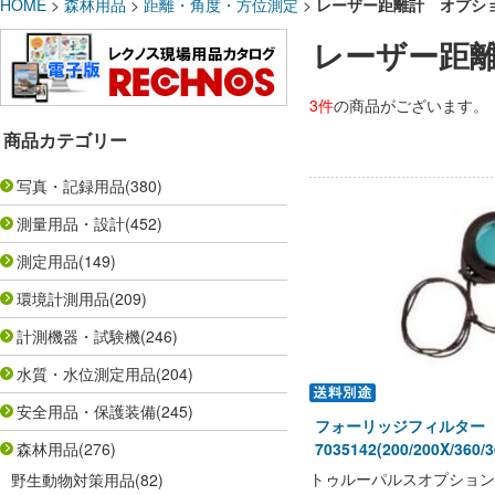
HOME
>
森林用品
>
距離・角度・方位測定
>
レーザー距離計 オプシ
レーザー距
3件
の商品がございます。
商品カテゴリー
写真・記録用品
(380)
測量用品・設計
(452)
測定用品
(149)
環境計測用品
(209)
計測機器・試験機
(246)
水質・水位測定用品
(204)
安全用品・保護装備
(245)
フォーリッジフィルター L
森林用品
(276)
7035142(200/200X/360/
トゥルーパルスオプション
野生動物対策用品
(82)