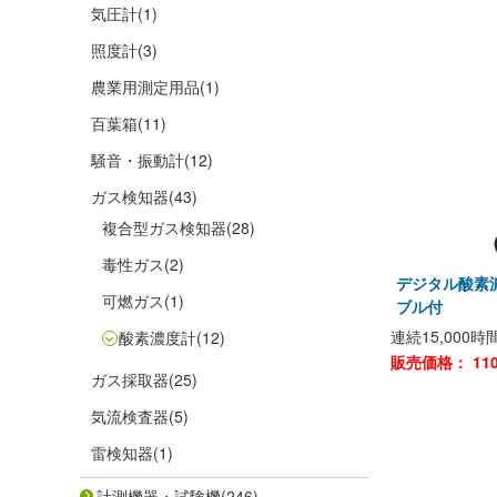
気圧計
(1)
照度計
(3)
農業用測定用品
(1)
百葉箱
(11)
騒音・振動計
(12)
ガス検知器
(43)
複合型ガス検知器
(28)
毒性ガス
(2)
デジタル酸素濃度
可燃ガス
(1)
ブル付
連続15,000
酸素濃度計
(12)
販売価格：
11
ガス採取器
(25)
気流検査器
(5)
雷検知器
(1)
計測機器・試験機
(246)