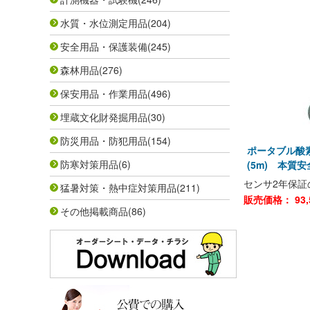
水質・水位測定用品
(204)
安全用品・保護装備
(245)
森林用品
(276)
保安用品・作業用品
(496)
埋蔵文化財発掘用品
(30)
防災用品・防犯用品
(154)
ポータブル酸素
防寒対策用品
(6)
(5m) 本質
センサ2年保証
猛暑対策・熱中症対策用品
(211)
販売価格：
93,
その他掲載商品
(86)