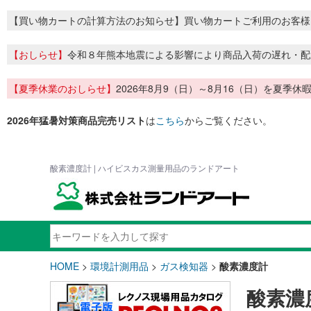
【買い物カートの計算方法のお知らせ】買い物カートご利用のお客様
【おしらせ】
令和８年熊本地震による影響により商品入荷の遅れ・配
【夏季休業のおしらせ】
2026年8月9（日）～8月16（日）を夏
2026年猛暑対策商品完売リスト
は
こちら
からご覧ください。
酸素濃度計 | ハイビスカス測量用品のランドアート
HOME
>
環境計測用品
>
ガス検知器
>
酸素濃度計
酸素濃