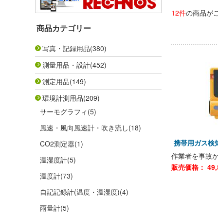
12件
の商品が
商品カテゴリー
写真・記録用品
(380)
測量用品・設計
(452)
測定用品
(149)
環境計測用品
(209)
サーモグラフィ
(5)
風速・風向風速計・吹き流し
(18)
携帯用ガス検知
CO2測定器
(1)
作業者を事故
温湿度計
(5)
販売価格：
49,
温度計
(73)
自記記録計(温度・温湿度)
(4)
雨量計
(5)