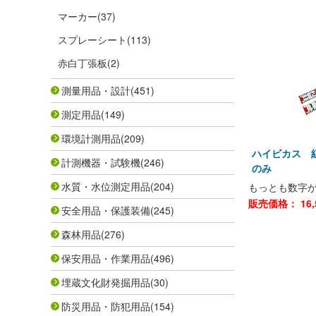
マーカー
(37)
スプレーシート
(113)
赤白丁張板
(2)
測量用品・設計
(451)
測定用品
(149)
環境計測用品
(209)
ハイビカス 紅
計測機器・試験機
(246)
のみ
水質・水位測定用品
(204)
もっとも数字が
販売価格：
16
安全用品・保護装備
(245)
森林用品
(276)
保安用品・作業用品
(496)
埋蔵文化財発掘用品
(30)
防災用品・防犯用品
(154)