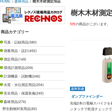
HOME
>
森林用品
>
樹木木材測定用品
樹木木材測
5件
の商品がございます。
商品カテゴリー
写真・記録用品
(380)
測量用品・設計
(452)
測定用品
(149)
環境計測用品
(209)
計測機器・試験機
(246)
水質・水位測定用品
(204)
安全用品・保護装備
(245)
ダンプファインダー
森林用品
(276)
先端2本の電極スパイクを
野生動物対策用品
(82)
ンタッチで乾湿チェックで