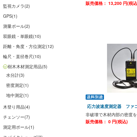
販売価格：
13,200
円(税
監視カメラ
(2)
GPS
(1)
測量ポール
(2)
双眼鏡・単眼鏡
(10)
距離・角度・方位測定
(12)
輪尺・直径巻尺
(10)
樹木木材測定用品
(5)
水分計
(3)
密度測定
(1)
地中測定
(1)
応力波速度測定器 フ
木登り用品
(4)
非破壊で木材内部の密度を
チェンソー
(7)
販売価格：
0
円(税込)
測定用ポール
(1)