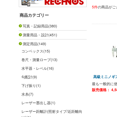
5件
の商品がご
商品カテゴリー
写真・記録用品
(380)
測量用品・設計
(451)
測定用品
(149)
コンベックス
(15)
巻尺・測量ロープ
(13)
水平器・レベル
(16)
高級ミニノ
勾配計
(9)
最も一般的に
下げ振り
(1)
販売価格：
4,
水糸
(7)
レーザー墨出し器
(1)
レーザー距離計(照射タイプ/近距離向