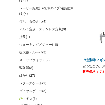
け)
(1)
レーザー距離計(視準タイプ/遠距離向
け)
(4)
竹尺 ものさし
(4)
アルミ定規・ステンレス定規
(3)
折尺
(1)
ウォーキングメジャー
(18)
拡大鏡・ルーペ
(3)
ストップウォッチ
(2)
M型標準ノギ
安心安全のJI
数取器
(2)
販売価格：
7,
はかり
(27)
レタースケール
(2)
ダイヤルゲージ
(5)
ノギス
(5)