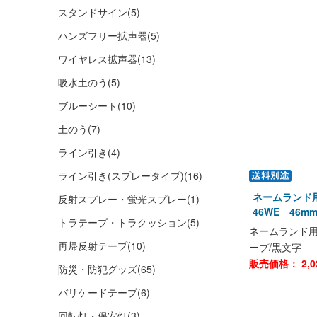
スタンドサイン
(5)
ハンズフリー拡声器
(5)
ワイヤレス拡声器
(13)
吸水土のう
(5)
ブルーシート
(10)
土のう
(7)
ライン引き
(4)
ライン引き(スプレータイプ)
(16)
ネームランド
反射スプレー・蛍光スプレー
(1)
46WE 46
トラテープ・トラクッション
(5)
ネームランド用
再帰反射テープ
(10)
ープ/黒文字
販売価格：
2,0
防災・防犯グッズ
(65)
バリケードテープ
(6)
回転灯・保安灯
(3)