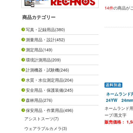
14件
の商品が
商品カテゴリー
写真・記録用品
(380)
測量用品・設計
(452)
測定用品
(149)
環境計測用品
(209)
計測機器・試験機
(246)
水質・水位測定用品
(204)
安全用品・保護装備
(245)
ネームランド
森林用品
(276)
24YW 24
ネームランド用
保安用品・作業用品
(496)
ープ/黒文字
アシストスーツ
(7)
販売価格：
1,5
ウェアラブルカメラ
(3)