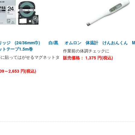
ッジ (24/36mm巾) 白/黒
オムロン 体温計 けんおんくん MC
トテープ1.5m巻
作業前の体調チェックに
等に貼ってはがせるマグネットタ
販売価格：
1,375
円(税込)
009～2,653
円(税込)