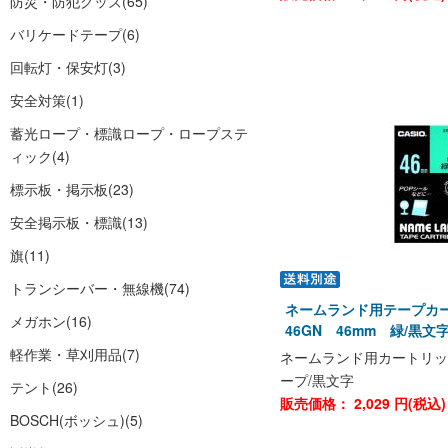
防災・防犯グッズ
(65)
バリケードテープ
(6)
回転灯・保安灯
(3)
安全対策
(1)
蓄光ロープ・標識ロープ・ロープステ
ィック
(4)
標示板・掲示板
(23)
安全掲示板・標識
(13)
旗
(11)
トランシーバー・無線機
(74)
ネームランド用テープカー
メガホン
(16)
46GN 46mm 緑/黒
軽作業・草刈用品
(7)
ネームランド用カートリッ
ープ/黒文字
テント
(26)
販売価格：
2,029
円(税込
BOSCH(ボッシュ)
(5)