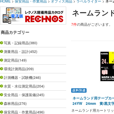
HOME
>
保安用品・作業用品
>
オフィス用品
>
ラベルライター
>
ネー
ネームランド
7件
の商品がございます。
商品カテゴリー
写真・記録用品
(380)
測量用品・設計
(452)
測定用品
(149)
環境計測用品
(209)
計測機器・試験機
(246)
水質・水位測定用品
(204)
安全用品・保護装備
(245)
ネームランド用テープカー
森林用品
(276)
24YW 24mm 黄/黒
ネームランド用カートリッ
保安用品・作業用品
(496)