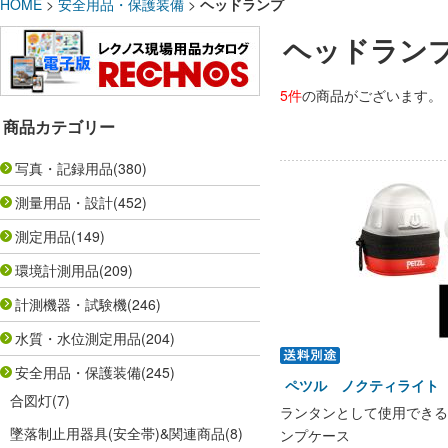
HOME
>
安全用品・保護装備
>
ヘッドランプ
ヘッドラン
5件
の商品がございます。
商品カテゴリー
写真・記録用品
(380)
測量用品・設計
(452)
測定用品
(149)
環境計測用品
(209)
計測機器・試験機
(246)
水質・水位測定用品
(204)
安全用品・保護装備
(245)
ペツル ノクティライト
合図灯
(7)
ランタンとして使用できる
墜落制止用器具(安全帯)&関連商品
(8)
ンプケース