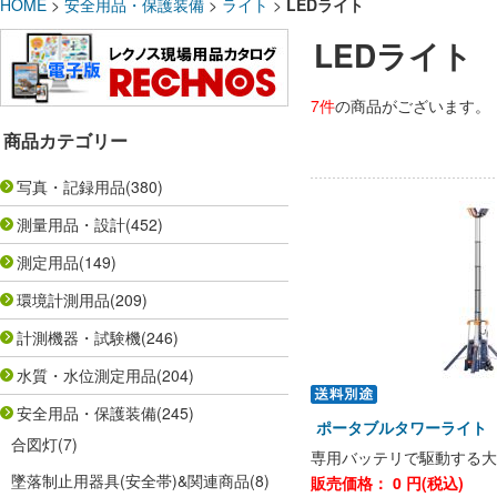
HOME
>
安全用品・保護装備
>
ライト
>
LEDライト
LEDライト
7件
の商品がございます。
商品カテゴリー
写真・記録用品
(380)
測量用品・設計
(452)
測定用品
(149)
環境計測用品
(209)
計測機器・試験機
(246)
水質・水位測定用品
(204)
安全用品・保護装備
(245)
ポータブルタワーライト 
合図灯
(7)
専用バッテリで駆動する大
墜落制止用器具(安全帯)&関連商品
(8)
販売価格：
0
円(税込)