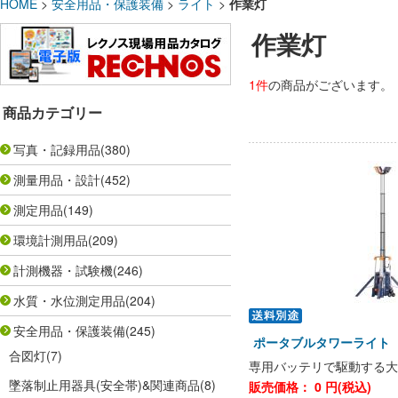
HOME
>
安全用品・保護装備
>
ライト
>
作業灯
作業灯
1件
の商品がございます。
商品カテゴリー
写真・記録用品
(380)
測量用品・設計
(452)
測定用品
(149)
環境計測用品
(209)
計測機器・試験機
(246)
水質・水位測定用品
(204)
安全用品・保護装備
(245)
ポータブルタワーライト 
合図灯
(7)
専用バッテリで駆動する大
墜落制止用器具(安全帯)&関連商品
(8)
販売価格：
0
円(税込)