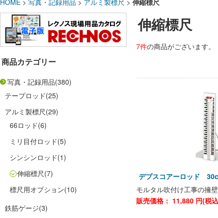
HOME
>
写真・記録用品
>
アルミ製標尺
>
伸縮標尺
伸縮標尺
7件
の商品がございます。
商品カテゴリー
写真・記録用品
(380)
テープロッド
(25)
アルミ製標尺
(29)
66ロッド
(6)
ミリ目付ロッド
(5)
シンシンロッド
(1)
伸縮標尺
(7)
デプスコアーロッド 30cm
標尺用オプション
(10)
モルタル吹付け工事の擁壁
販売価格：
11,880
円(税
鉄筋ゲージ
(3)