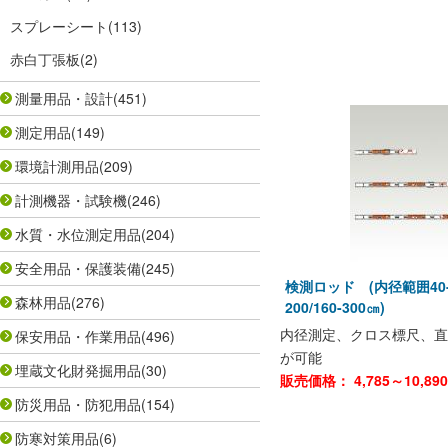
スプレーシート
(113)
赤白丁張板
(2)
測量用品・設計
(451)
測定用品
(149)
環境計測用品
(209)
計測機器・試験機
(246)
水質・水位測定用品
(204)
安全用品・保護装備
(245)
検測ロッド (内径範囲40-60/
森林用品
(276)
200/160-300㎝)
内径測定、クロス標尺、直
保安用品・作業用品
(496)
が可能
埋蔵文化財発掘用品
(30)
販売価格：
4,785～10,890
防災用品・防犯用品
(154)
防寒対策用品
(6)