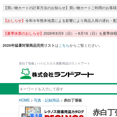
【買い物カートの計算方法のお知らせ】買い物カートご利用のお客様
【おしらせ】
令和８年熊本地震による影響により商品入荷の遅れ・配
【夏季休業のおしらせ】
2026年8月9（日）～8月16（日）を夏
2026年猛暑対策商品完売リスト
は
こちら
からご覧ください。
赤白丁張板 | ハイビスカス測量用品のランドアート
HOME
>
写真・記録用品
>
赤白丁張板
赤白丁