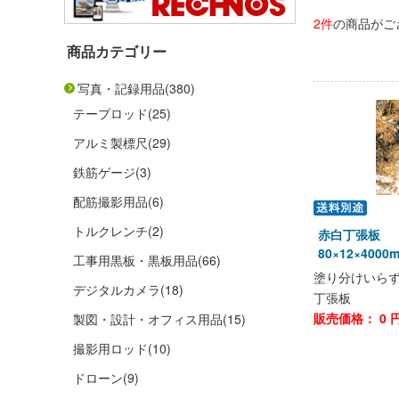
2件
の商品がご
商品カテゴリー
写真・記録用品
(380)
テープロッド
(25)
アルミ製標尺
(29)
鉄筋ゲージ
(3)
配筋撮影用品
(6)
トルクレンチ
(2)
赤白丁張板
80×12×400
工事用黒板・黒板用品
(66)
塗り分けいら
デジタルカメラ
(18)
丁張板
販売価格：
0
円
製図・設計・オフィス用品
(15)
撮影用ロッド
(10)
ドローン
(9)