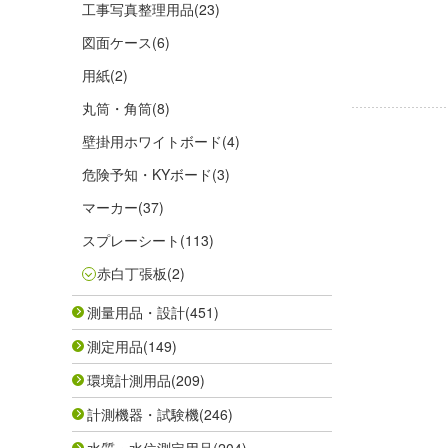
工事写真整理用品
(23)
図面ケース
(6)
用紙
(2)
丸筒・角筒
(8)
壁掛用ホワイトボード
(4)
危険予知・KYボード
(3)
マーカー
(37)
スプレーシート
(113)
赤白丁張板
(2)
測量用品・設計
(451)
測定用品
(149)
環境計測用品
(209)
計測機器・試験機
(246)