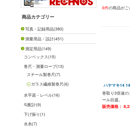
6件
の商品がご
商品カテゴリー
写真・記録用品
(380)
測量用品・設計
(451)
測定用品
(149)
コンベックス
(15)
巻尺・測量ロープ
(13)
スチール製巻尺
(7)
ガラス繊維製巻尺
(6)
ハヤマキ14 1
巻取り3倍速の
水平器・レベル
(16)
ール目盛。
勾配計
(9)
販売価格：
8,2
下げ振り
(1)
水糸
(7)