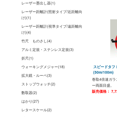
レーザー墨出し器
(1)
レーザー距離計(照射タイプ/近距離向
け)
(1)
レーザー距離計(視準タイプ/遠距離向
け)
(4)
竹尺 ものさし
(4)
アルミ定規・ステンレス定規
(3)
折尺
(1)
ウォーキングメジャー
(18)
スピードタフ
(50m/100m)
拡大鏡・ルーペ
(3)
巻取4倍速ガラ
ストップウォッチ
(2)
ー両面目盛。
販売価格：
7,
数取器
(2)
はかり
(27)
レタースケール
(2)