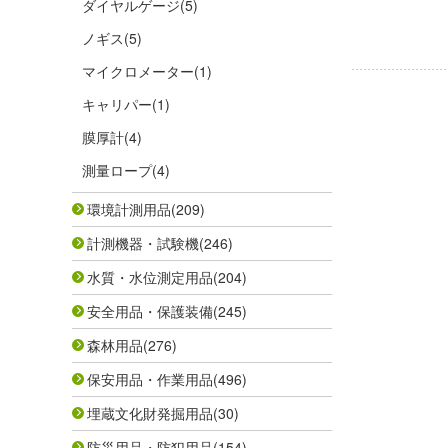
ダイヤルゲージ
(5)
ノギス
(5)
マイクロメーター
(1)
キャリパー
(1)
膜厚計
(4)
測量ロープ
(4)
環境計測用品
(209)
計測機器・試験機
(246)
水質・水位測定用品
(204)
安全用品・保護装備
(245)
森林用品
(276)
保安用品・作業用品
(496)
埋蔵文化財発掘用品
(30)
防災用品・防犯用品
(154)