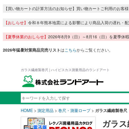
【買い物カートの計算方法のお知らせ】買い物カートご利用のお客様
【おしらせ】
令和８年熊本地震による影響により商品入荷の遅れ・配
【夏季休業のおしらせ】
2026年8月9（日）～8月16（日）を夏
2026年猛暑対策商品完売リスト
は
こちら
からご覧ください。
ガラス繊維製巻尺 | ハイビスカス測量用品のランドアート
HOME
>
測定用品
>
巻尺・測量ロープ
>
ガラス繊維製巻尺
ガラス