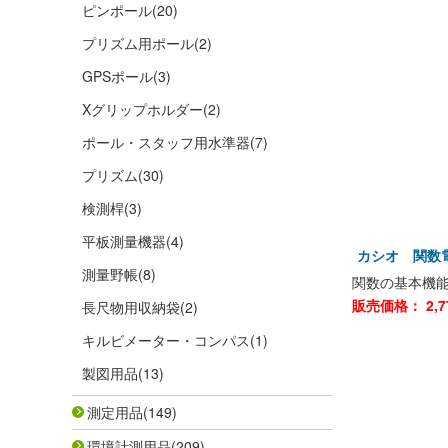
ピンポール
(20)
プリズム用ポール
(2)
GPSポール
(3)
Xグリップホルダー
(2)
ポール・スタッフ用水準器
(7)
プリズム
(30)
検測桿
(3)
平板測量機器
(4)
カシオ 関数電卓
測量野帳
(8)
関数の基本機
販売価格：
2,7
長尺物用収納袋
(2)
キルビメーター・コンパス
(1)
製図用品
(13)
測定用品
(149)
環境計測用品
(209)