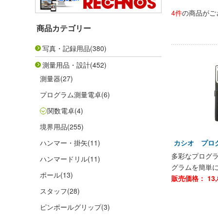
4件
の商品がご
商品カテゴリー
写真・記録用品
(380)
測量用品・設計
(452)
測量器
(27)
プログラム測量電卓
(6)
関数電卓
(4)
境界用品
(255)
ハンマー・掛矢
(11)
カシオ プログ
多彩なプログ
ハンマードリル
(11)
グラムを簡単
ポール
(13)
販売価格：
13,
スタッフ
(28)
ピンポールグリップ
(3)