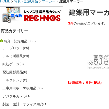
HOME
>
写真・記録用品
>
マーカー
>
建築用マーカー
建築用マー
3件
の商品がございます。
商品カテゴリー
写真・記録用品
(380)
テープロッド
(25)
アルミ製標尺
(29)
鉄筋ゲージ
(3)
配筋撮影用品
(6)
トルクレンチ
(2)
販売価格：
0
円(税込)
工事用黒板・黒板用品
(66)
デジタルカメラ
(18)
製図・設計・オフィス用品
(15)