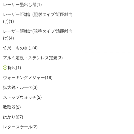
レーザー墨出し器
(1)
レーザー距離計(照射タイプ/近距離向
け)
(1)
レーザー距離計(視準タイプ/遠距離向
け)
(4)
竹尺 ものさし
(4)
アルミ定規・ステンレス定規
(3)
折尺
(1)
ウォーキングメジャー
(18)
拡大鏡・ルーペ
(3)
ストップウォッチ
(2)
数取器
(2)
はかり
(27)
レタースケール
(2)