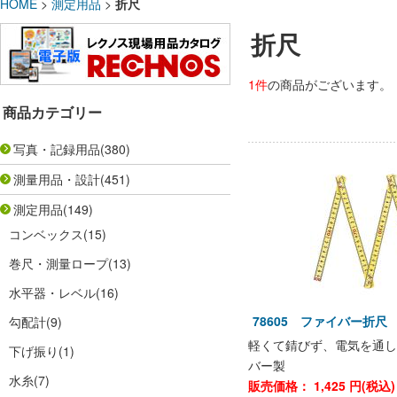
HOME
>
測定用品
>
折尺
折尺
1件
の商品がございます。
商品カテゴリー
写真・記録用品
(380)
測量用品・設計
(451)
測定用品
(149)
コンベックス
(15)
巻尺・測量ロープ
(13)
水平器・レベル
(16)
78605 ファイバー折尺
勾配計
(9)
軽くて錆びず、電気を通し
下げ振り
(1)
バー製
水糸
(7)
販売価格：
1,425
円(税込