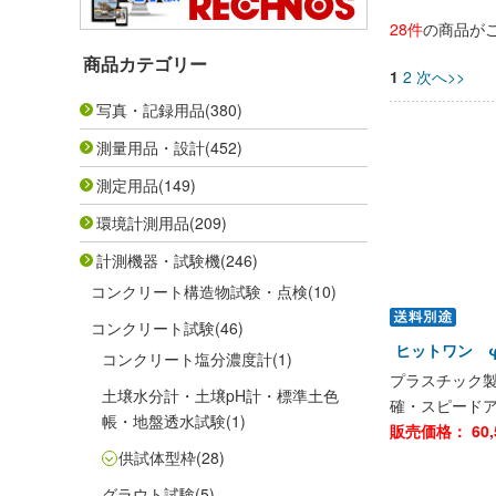
28件
の商品が
商品カテゴリー
1
2
次へ>>
写真・記録用品
(380)
測量用品・設計
(452)
測定用品
(149)
環境計測用品
(209)
計測機器・試験機
(246)
コンクリート構造物試験・点検
(10)
コンクリート試験
(46)
ヒットワン φ1
コンクリート塩分濃度計
(1)
プラスチック
土壌水分計・土壌pH計・標準土色
確・スピード
帳・地盤透水試験
(1)
販売価格：
60,
供試体型枠
(28)
グラウト試験
(5)