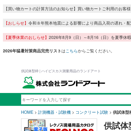
【買い物カートの計算方法のお知らせ】買い物カートご利用のお客様
【おしらせ】
令和８年熊本地震による影響により商品入荷の遅れ・配
【夏季休業のおしらせ】
2026年8月9（日）～8月16（日）を夏
2026年猛暑対策商品完売リスト
は
こちら
からご覧ください。
供試体型枠 | ハイビスカス測量用品のランドアート
HOME
>
計測機器・試験機
>
コンクリート試験
>
供試体型
供試体