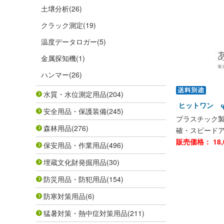
土壌分析
(26)
クラック測定
(19)
温度データロガー
(5)
金属探知機
(1)
ハンマー
(26)
水質・水位測定用品
(204)
ヒットワン φ
安全用品・保護装備
(245)
プラスチック
森林用品
(276)
確・スピード
販売価格：
18,
保安用品・作業用品
(496)
埋蔵文化財発掘用品
(30)
防災用品・防犯用品
(154)
防寒対策用品
(6)
猛暑対策・熱中症対策用品
(211)