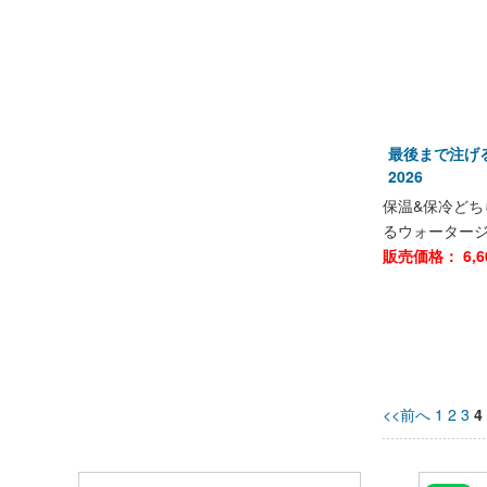
最後まで注げる
2026
保温&保冷ど
るウォーター
販売価格：
6,6
<<前へ
1
2
3
4