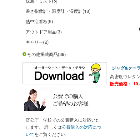
送風・ミスト
(5)
暑さ指数計・温度計・湿度計
(18)
熱中症看板
(9)
アウトドア用品
(3)
キャリー
(2)
その他掲載商品
(86)
ジャグ&クーラー
高密度ウレタ
販売価格：
10,
官公庁・学校での公費購入に対応いた
します。 詳しくは
公費購入の対応につ
いて
をご覧ください。