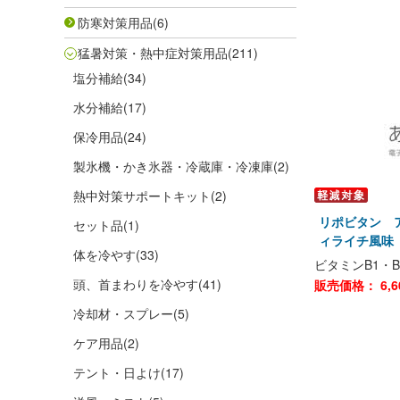
防寒対策用品
(6)
猛暑対策・熱中症対策用品
(211)
塩分補給
(34)
水分補給
(17)
保冷用品
(24)
製氷機・かき氷器・冷蔵庫・冷凍庫
(2)
熱中対策サポートキット
(2)
リポビタン ア
セット品
(1)
ィライチ風味 
体を冷やす
(33)
ビタミンB1・B
頭、首まわりを冷やす
(41)
販売価格：
6,6
冷却材・スプレー
(5)
ケア用品
(2)
テント・日よけ
(17)