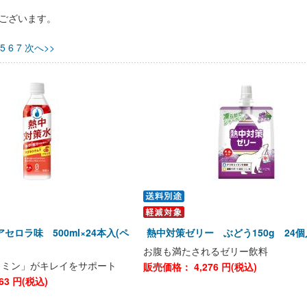
ございます。
5
6
7
次へ>>
セロラ味 500ml×24本入(ペ
熱中対策ゼリー ぶどう150g 24
お腹も満たされるゼリー飲料
タミン」がキレイをサポート
販売価格：
4,276
円(税込)
63
円(税込)