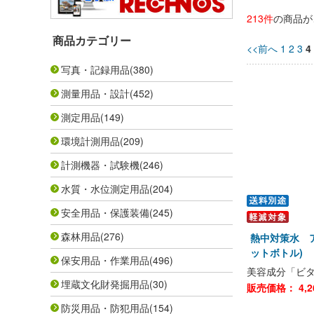
213件
の商品が
商品カテゴリー
<<前へ
1
2
3
4
写真・記録用品
(380)
測量用品・設計
(452)
測定用品
(149)
環境計測用品
(209)
計測機器・試験機
(246)
水質・水位測定用品
(204)
安全用品・保護装備
(245)
森林用品
(276)
熱中対策水 ア
ットボトル)
保安用品・作業用品
(496)
美容成分「ビ
埋蔵文化財発掘用品
(30)
販売価格：
4,2
防災用品・防犯用品
(154)