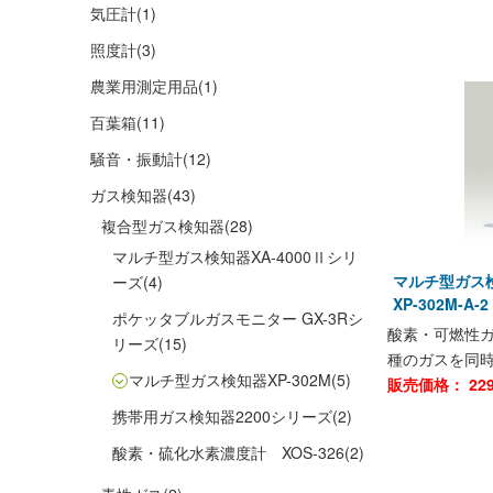
気圧計
(1)
照度計
(3)
農業用測定用品
(1)
百葉箱
(11)
騒音・振動計
(12)
ガス検知器
(43)
複合型ガス検知器
(28)
マルチ型ガス検知器XA-4000Ⅱシリ
マルチ型ガス
ーズ
(4)
XP-302M-
ポケッタブルガスモニター GX-3Rシ
酸素・可燃性ガ
リーズ
(15)
種のガスを同
マルチ型ガス検知器XP-302M
(5)
販売価格：
22
携帯用ガス検知器2200シリーズ
(2)
酸素・硫化水素濃度計 XOS-326
(2)