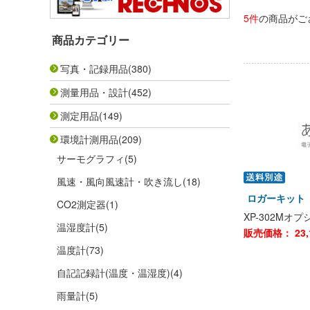
5件
の商品がご
商品カテゴリー
写真・記録用品
(380)
測量用品・設計
(452)
測定用品
(149)
環境計測用品
(209)
サーモグラフィ
(5)
風速・風向風速計・吹き流し
(18)
ロガーキット 
CO2測定器
(1)
XP-302Mオ
温湿度計
(5)
販売価格：
23,
温度計
(73)
自記記録計(温度・温湿度)
(4)
雨量計
(5)