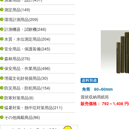
測定用品
(149)
環境計測用品
(209)
計測機器・試験機
(246)
水質・水位測定用品
(204)
安全用品・保護装備
(245)
森林用品
(276)
保安用品・作業用品
(496)
埋蔵文化財発掘用品
(30)
防災用品・防犯用品
(154)
角筒 60×60mm
賞状収納用紙筒
防寒対策用品
(6)
販売価格：
792～1,408
円
猛暑対策・熱中症対策用品
(211)
その他掲載商品
(86)