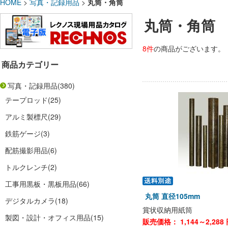
HOME
>
写真・記録用品
>
丸筒・角筒
丸筒・角筒
8件
の商品がございます。
商品カテゴリー
写真・記録用品
(380)
テープロッド
(25)
アルミ製標尺
(29)
鉄筋ゲージ
(3)
配筋撮影用品
(6)
トルクレンチ
(2)
工事用黒板・黒板用品
(66)
丸筒 直径105mm
デジタルカメラ
(18)
賞状収納用紙筒
製図・設計・オフィス用品
(15)
販売価格：
1,144～2,288