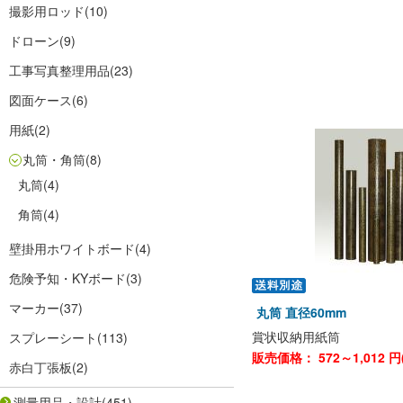
撮影用ロッド
(10)
ドローン
(9)
工事写真整理用品
(23)
図面ケース
(6)
用紙
(2)
丸筒・角筒
(8)
丸筒
(4)
角筒
(4)
壁掛用ホワイトボード
(4)
危険予知・KYボード
(3)
マーカー
(37)
丸筒 直径60mm
賞状収納用紙筒
スプレーシート
(113)
販売価格：
572～1,012
円
赤白丁張板
(2)
測量用品・設計
(451)