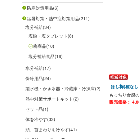
防寒対策用品
(6)
猛暑対策・熱中症対策用品
(211)
塩分補給
(34)
塩飴・塩タブレット
(8)
梅商品
(10)
塩分補給食品
(16)
水分補給
(17)
保冷用品
(24)
ほし梅(種なし
製氷機・かき氷器・冷蔵庫・冷凍庫
(2)
もっちり食感
熱中対策サポートキット
(2)
販売価格：
4,8
セット品
(1)
体を冷やす
(33)
頭、首まわりを冷やす
(41)