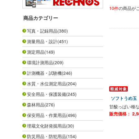
10件
の商品が
商品カテゴリー
写真・記録用品
(380)
測量用品・設計
(451)
測定用品
(149)
環境計測用品
(209)
計測機器・試験機
(246)
水質・水位測定用品
(204)
安全用品・保護装備
(245)
ソフトうめ玉 
森林用品
(276)
甘酸っぱい種
販売価格：
2,5
保安用品・作業用品
(496)
埋蔵文化財発掘用品
(30)
防災用品・防犯用品
(154)