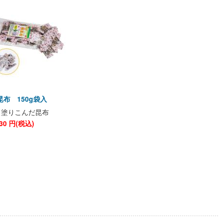
布 150g袋入
り塗りこんだ昆布
30
円(税込)