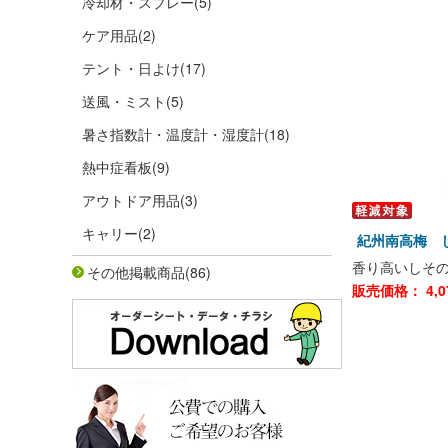
冷却材・スプレー
(5)
ケア用品
(2)
テント・日よけ
(17)
送風・ミスト
(5)
暑さ指数計・温度計・湿度計
(18)
熱中症看板
(9)
アウトドア用品
(3)
キャリー
(2)
紀州南高梅 し
香り高いしそ
その他掲載商品
(86)
販売価格：
4,0