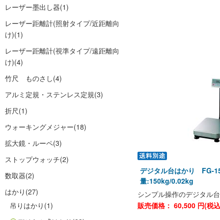
レーザー墨出し器
(1)
レーザー距離計(照射タイプ/近距離向
け)
(1)
レーザー距離計(視準タイプ/遠距離向
け)
(4)
竹尺 ものさし
(4)
アルミ定規・ステンレス定規
(3)
折尺
(1)
ウォーキングメジャー
(18)
拡大鏡・ルーペ
(3)
ストップウォッチ
(2)
デジタル台はかり FG-1
数取器
(2)
量:150kg/0.02kg
はかり
(27)
シンプル操作のデジタル台
吊りはかり
(1)
販売価格：
60,500
円(税