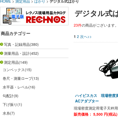
HOME
>
測定用品
>
はかり
>
デジタル式はかり
デジタル式
23件
の商品がございます
商品カテゴリー
1
2
次へ>>
写真・記録用品
(380)
測量用品・設計
(452)
測定用品
(149)
コンベックス
(15)
巻尺・測量ロープ
(13)
水平器・レベル
(16)
ハイビスカス 現場密度
勾配計
(9)
ACアダプター
下げ振り
(1)
現場密度測定用電子天秤用
水糸
(7)
販売価格：
5,500
円(税込