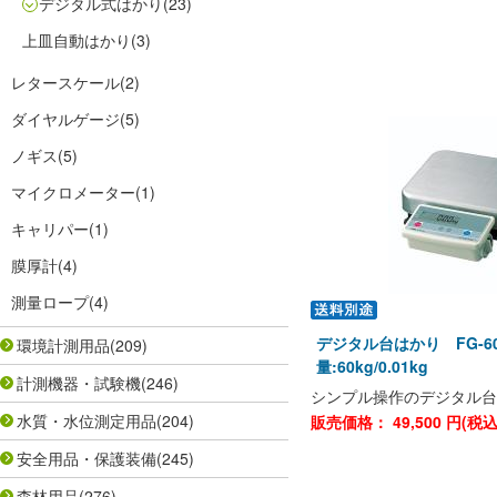
デジタル式はかり
(23)
上皿自動はかり
(3)
レタースケール
(2)
ダイヤルゲージ
(5)
ノギス
(5)
マイクロメーター
(1)
キャリパー
(1)
膜厚計
(4)
測量ロープ
(4)
デジタル台はかり FG-6
環境計測用品
(209)
量:60kg/0.01kg
計測機器・試験機
(246)
シンプル操作のデジタル台
水質・水位測定用品
(204)
販売価格：
49,500
円(税
安全用品・保護装備
(245)
森林用品
(276)