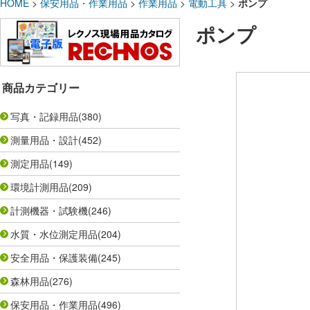
HOME
>
保安用品・作業用品
>
作業用品
>
電動工具
>
ポンプ
ポンプ
商品カテゴリー
写真・記録用品
(380)
測量用品・設計
(452)
測定用品
(149)
環境計測用品
(209)
計測機器・試験機
(246)
水質・水位測定用品
(204)
安全用品・保護装備
(245)
森林用品
(276)
保安用品・作業用品
(496)