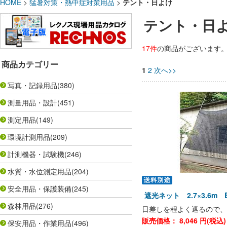
HOME
>
猛暑対策・熱中症対策用品
>
テント・日よけ
テント・日
17件
の商品がございます
商品カテゴリー
1
2
次へ>>
写真・記録用品
(380)
測量用品・設計
(451)
測定用品
(149)
環境計測用品
(209)
計測機器・試験機
(246)
水質・水位測定用品
(204)
安全用品・保護装備
(245)
遮光ネット 2.7×3.6m 
森林用品
(276)
日差しを程よく遮るので、
販売価格：
8,046
円(税込
保安用品・作業用品
(496)