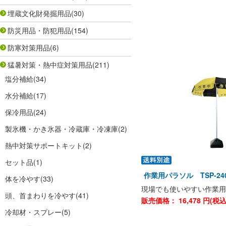
埋蔵文化財発掘用品
(30)
防災用品・防犯用品
(154)
防寒対策用品
(6)
猛暑対策・熱中症対策用品
(211)
塩分補給
(34)
水分補給
(17)
保冷用品
(24)
製氷機・かき氷器・冷蔵庫・冷凍庫
(2)
熱中対策サポートキット
(2)
セット品
(1)
作業用パラソル TSP-24
体を冷やす
(33)
現場でも使いやすい作業用
頭、首まわりを冷やす
(41)
販売価格：
16,478
円(税
冷却材・スプレー
(5)