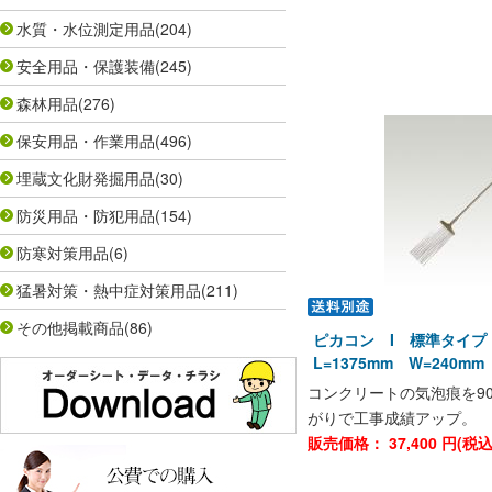
水質・水位測定用品
(204)
安全用品・保護装備
(245)
森林用品
(276)
保安用品・作業用品
(496)
埋蔵文化財発掘用品
(30)
防災用品・防犯用品
(154)
防寒対策用品
(6)
猛暑対策・熱中症対策用品
(211)
その他掲載商品
(86)
ピカコン I 標準タイプ
L=1375mm W=240mm
コンクリートの気泡痕を9
がりで工事成績アップ。
販売価格：
37,400
円(税