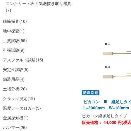
コンクリート表面気泡抜き取り器具
(7)
鉄筋探査
(10)
地中探査
(1)
土質試験
(59)
引張試験
(9)
アスファルト試験
(15)
安定性試験
(5)
舗装用品
(4)
土壌分析
(26)
クラック測定
(19)
ピカコン III 継足しタイ
L=3000mm W=180mm
温度データロガー
(5)
ピカコン継ぎ足しタイプ
金属探知機
(1)
販売価格：
44,000
円(税
ハンマー
(26)