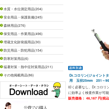
水質・水位測定用品
(204)
安全用品・保護装備
(245)
森林用品
(276)
保安用品・作業用品
(496)
埋蔵文化財発掘用品
(30)
防災用品・防犯用品
(154)
防寒対策用品
(6)
猛暑対策・熱中症対策用品
(211)
その他掲載商品
(86)
Dr.コロリン(ジョイント
用 玉径25mm 251～9
叩く必要なし、Dr.コロ
に効率よく検査作業が可能
販売価格：
46,167
円(税