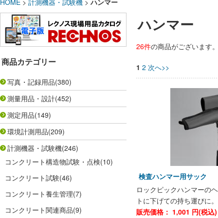
HOME
>
計測機器・試験機
>
ハンマー
ハンマー
26件
の商品がございます
商品カテゴリー
1
2
次へ>>
写真・記録用品
(380)
測量用品・設計
(452)
測定用品
(149)
環境計測用品
(209)
計測機器・試験機
(246)
コンクリート構造物試験・点検
(10)
検査ハンマー用サック
コンクリート試験
(46)
ロックピックハンマーのヘ
コンクリート養生管理
(7)
トに下げての持ち運びに。
コンクリート関連商品
(9)
販売価格：
1,001
円(税込