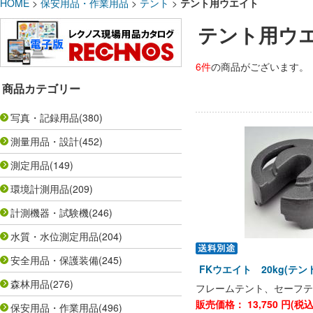
HOME
>
保安用品・作業用品
>
テント
>
テント用ウエイト
テント用ウ
6件
の商品がございます。
商品カテゴリー
写真・記録用品
(380)
測量用品・設計
(452)
測定用品
(149)
環境計測用品
(209)
計測機器・試験機
(246)
水質・水位測定用品
(204)
安全用品・保護装備
(245)
FKウエイト 20kg(テ
森林用品
(276)
フレームテント、セーフテ
販売価格：
13,750
円(税
保安用品・作業用品
(496)