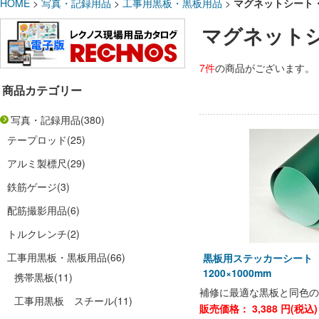
HOME
>
写真・記録用品
>
工事用黒板・黒板用品
>
マグネットシート
マグネット
7件
の商品がございます。
商品カテゴリー
写真・記録用品
(380)
テープロッド
(25)
アルミ製標尺
(29)
鉄筋ゲージ
(3)
配筋撮影用品
(6)
トルクレンチ
(2)
工事用黒板・黒板用品
(66)
黒板用ステッカーシー
1200×1000mm
携帯黒板
(11)
補修に最適な黒板と同色の
工事用黒板 スチール
(11)
販売価格：
3,388
円(税込