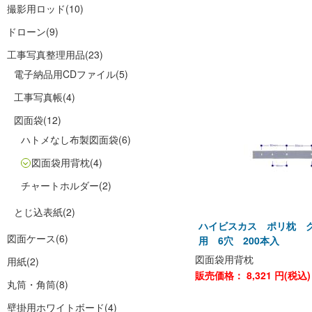
撮影用ロッド
(10)
ドローン
(9)
工事写真整理用品
(23)
電子納品用CDファイル
(5)
工事写真帳
(4)
図面袋
(12)
ハトメなし布製図面袋
(6)
図面袋用背枕
(4)
チャートホルダー
(2)
とじ込表紙
(2)
ハイビスカス ポリ枕 グ
図面ケース
(6)
用 6穴 200本入
図面袋用背枕
用紙
(2)
販売価格：
8,321
円(税込
丸筒・角筒
(8)
壁掛用ホワイトボード
(4)