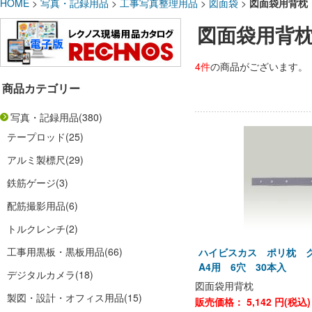
HOME
>
写真・記録用品
>
工事写真整理用品
>
図面袋
>
図面袋用背枕
図面袋用背
4件
の商品がございます。
商品カテゴリー
写真・記録用品
(380)
テープロッド
(25)
アルミ製標尺
(29)
鉄筋ゲージ
(3)
配筋撮影用品
(6)
トルクレンチ
(2)
工事用黒板・黒板用品
(66)
ハイビスカス ポリ枕 
A4用 6穴 30本入
デジタルカメラ
(18)
図面袋用背枕
製図・設計・オフィス用品
(15)
販売価格：
5,142
円(税込