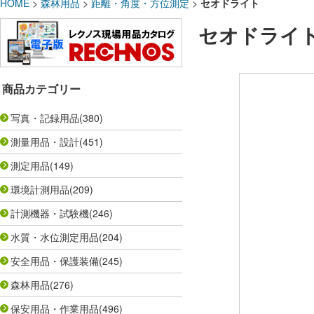
HOME
>
森林用品
>
距離・角度・方位測定
>
セオドライト
セオドライ
商品カテゴリー
写真・記録用品
(380)
測量用品・設計
(451)
測定用品
(149)
環境計測用品
(209)
計測機器・試験機
(246)
水質・水位測定用品
(204)
安全用品・保護装備
(245)
森林用品
(276)
保安用品・作業用品
(496)