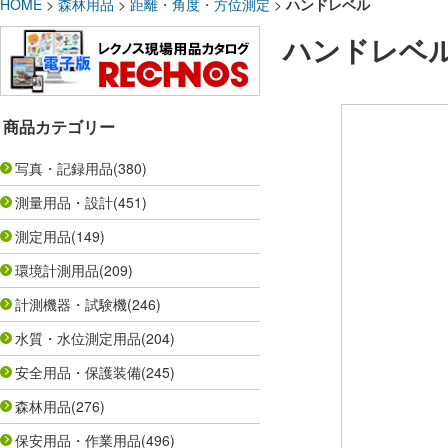
HOME
>
森林用品
>
距離・角度・方位測定
>
ハンドレベル
ハンドレベ
商品カテゴリー
写真・記録用品
(380)
測量用品・設計
(451)
測定用品
(149)
環境計測用品
(209)
計測機器・試験機
(246)
水質・水位測定用品
(204)
安全用品・保護装備
(245)
森林用品
(276)
保安用品・作業用品
(496)