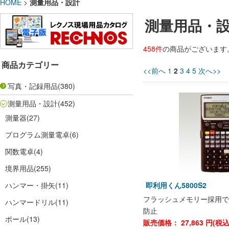
HOME
>
測量用品・設計
測量用品・
458件
の商品がございます
商品カテゴリー
<<前へ
1
2
3
4
5
次へ>>
写真・記録用品
(380)
測量用品・設計
(452)
測量器
(27)
プログラム測量電卓
(6)
関数電卓
(4)
境界用品
(255)
ハンマー・掛矢
(11)
即利用くん5800S2
フラッシュメモリー採用で
ハンマードリル
(11)
防止
ポール
(13)
販売価格：
27,863
円(税