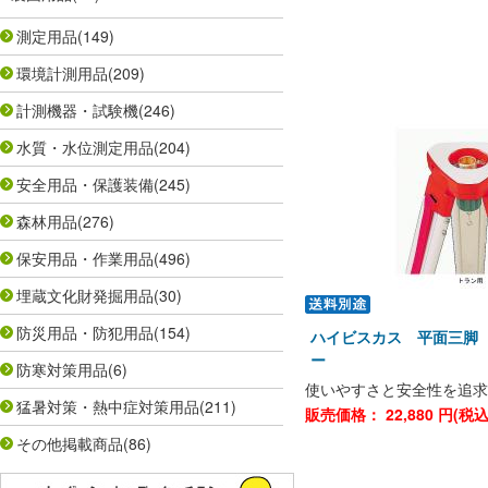
測定用品
(149)
環境計測用品
(209)
計測機器・試験機
(246)
水質・水位測定用品
(204)
安全用品・保護装備
(245)
森林用品
(276)
保安用品・作業用品
(496)
埋蔵文化財発掘用品
(30)
防災用品・防犯用品
(154)
ハイビスカス 平面三脚
ー
防寒対策用品
(6)
使いやすさと安全性を追求
猛暑対策・熱中症対策用品
(211)
販売価格：
22,880
円(税
その他掲載商品
(86)