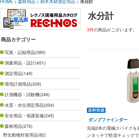
HOME
>
森林用品
>
樹木木材測定用品
>
水分計
水分計
3件
の商品がございます。
商品カテゴリー
写真・記録用品
(380)
測量用品・設計
(451)
測定用品
(149)
環境計測用品
(209)
計測機器・試験機
(246)
水質・水位測定用品
(204)
安全用品・保護装備
(245)
ダンプファインダー
森林用品
(276)
先端2本の電極スパイクを
野生動物対策用品
(82)
ンタッチで乾湿チェックで